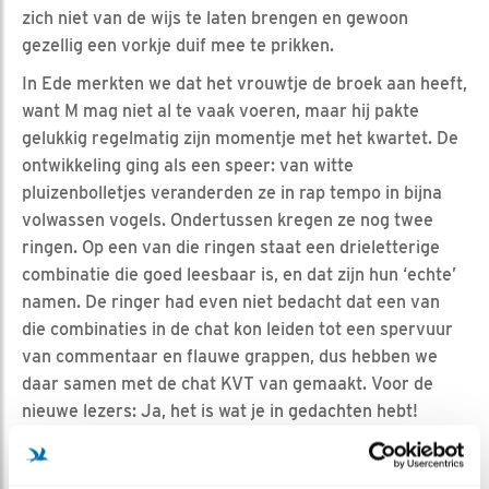
zich niet van de wijs te laten brengen en gewoon
gezellig een vorkje duif mee te prikken.
In Ede merkten we dat het vrouwtje de broek aan heeft,
want M mag niet al te vaak voeren, maar hij pakte
gelukkig regelmatig zijn momentje met het kwartet. De
ontwikkeling ging als een speer: van witte
pluizenbolletjes veranderden ze in rap tempo in bijna
volwassen vogels. Ondertussen kregen ze nog twee
ringen. Op een van die ringen staat een drieletterige
combinatie die goed leesbaar is, en dat zijn hun ‘echte’
namen. De ringer had even niet bedacht dat een van
die combinaties in de chat kon leiden tot een spervuur
van commentaar en flauwe grappen, dus hebben we
daar samen met de chat KVT van gemaakt. Voor de
nieuwe lezers: Ja, het is wat je in gedachten hebt!
Enfin, we hebben twee vrouwtjes: KUZ en KVT, en twee
mannetjes: LOX en LOZ. Alle vier waren goed op