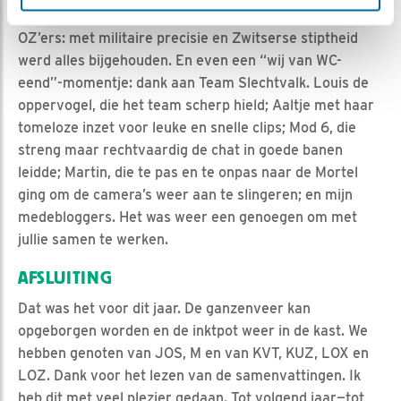
het mogelijk maken van deze unieke beelden. Dan alle
OZ’ers: met militaire precisie en Zwitserse stiptheid
werd alles bijgehouden. En even een “wij van WC-
eend”-momentje: dank aan Team Slechtvalk. Louis de
oppervogel, die het team scherp hield; Aaltje met haar
tomeloze inzet voor leuke en snelle clips; Mod 6, die
streng maar rechtvaardig de chat in goede banen
leidde; Martin, die te pas en te onpas naar de Mortel
ging om de camera’s weer aan te slingeren; en mijn
medebloggers. Het was weer een genoegen om met
jullie samen te werken.
AFSLUITING
Dat was het voor dit jaar. De ganzenveer kan
opgeborgen worden en de inktpot weer in de kast. We
hebben genoten van JOS, M en van KVT, KUZ, LOX en
LOZ. Dank voor het lezen van de samenvattingen. Ik
heb dit met veel plezier gedaan. Tot volgend jaar—tot