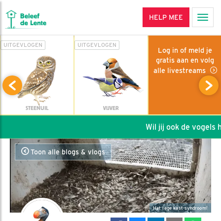
HELP MEE
Men
UITGEVLOGEN
UITGEVLOGEN
Log in of meld je
gratis aan en volg
alle livestreams
STEENUIL
VIJVER
Wil jij ook de vogels he
Toon alle blogs & vlogs
Het lege kast-syndroom!