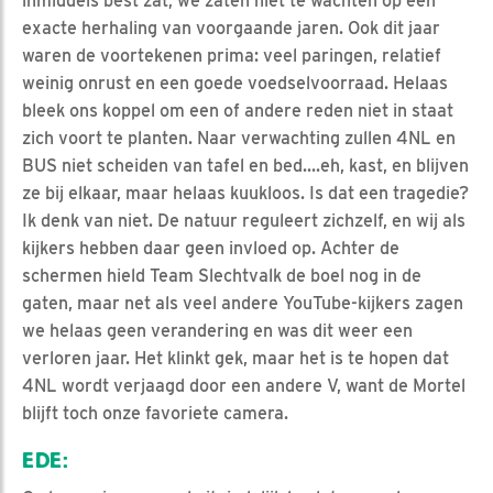
inmiddels best zat; we zaten niet te wachten op een
exacte herhaling van voorgaande jaren. Ook dit jaar
waren de voortekenen prima: veel paringen, relatief
weinig onrust en een goede voedselvoorraad. Helaas
bleek ons koppel om een of andere reden niet in staat
zich voort te planten. Naar verwachting zullen 4NL en
BUS niet scheiden van tafel en bed....eh, kast, en blijven
ze bij elkaar, maar helaas kuukloos. Is dat een tragedie?
Ik denk van niet. De natuur reguleert zichzelf, en wij als
kijkers hebben daar geen invloed op. Achter de
schermen hield Team Slechtvalk de boel nog in de
gaten, maar net als veel andere YouTube-kijkers zagen
we helaas geen verandering en was dit weer een
verloren jaar. Het klinkt gek, maar het is te hopen dat
4NL wordt verjaagd door een andere V, want de Mortel
blijft toch onze favoriete camera.
EDE: