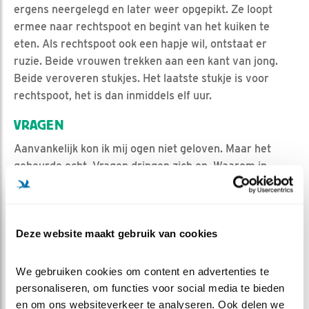
ergens neergelegd en later weer opgepikt. Ze loopt
ermee naar rechtspoot en begint van het kuiken te
eten. Als rechtspoot ook een hapje wil, ontstaat er
ruzie. Beide vrouwen trekken aan een kant van jong.
Beide veroveren stukjes. Het laatste stukje is voor
rechtspoot, het is dan inmiddels elf uur.
VRAGEN
Aanvankelijk kon ik mij ogen niet geloven. Maar het
gebeurde echt. Vragen dringen zich op. Waarom in
vredesnaam doet linkspoot dit? Is het instinct,
'dwingen' haar moedergenen haar ook een kuiken te
verzorgen? Of is het afgunst en jaloersheid? En
Deze website maakt gebruik van cookies
waarom komt linkspoot terug met het dode kuiken en
eten ze samen het jong op? Is het gewoon omdat het
jong tot voedsel is gereduceerd en verspilling zonde is?
We gebruiken cookies om content en advertenties te 
Maar waarom eet ze het dan niet buiten in haar eentje
personaliseren, om functies voor social media te bieden 
op? Of is het een soort ritueel, een gezamenlijk
en om ons websiteverkeer te analyseren. Ook delen we 