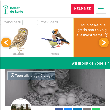
HELP MEE
Men
UITGEVLOGEN
UITGEVLOGEN
Log in of meld je
gratis aan en volg
alle livestreams
STEENUIL
VIJVER
Wil jij ook de vogels he
Toon alle blogs & vlogs