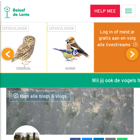
HELP MEE
Men
UITGEVLOGEN
UITGEVLOGEN
Log in of meld je
gratis aan en volg
alle livestreams
STEENUIL
VIJVER
Wil jij ook de vogels he
Toon alle blogs & vlogs