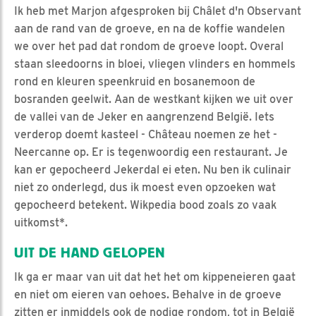
Ik heb met Marjon afgesproken bij Châlet d'n Observant
aan de rand van de groeve, en na de koffie wandelen
we over het pad dat rondom de groeve loopt. Overal
staan sleedoorns in bloei, vliegen vlinders en hommels
rond en kleuren speenkruid en bosanemoon de
bosranden geelwit. Aan de westkant kijken we uit over
de vallei van de Jeker en aangrenzend België. Iets
verderop doemt kasteel - Château noemen ze het -
Neercanne op. Er is tegenwoordig een restaurant. Je
kan er gepocheerd Jekerdal ei eten. Nu ben ik culinair
niet zo onderlegd, dus ik moest even opzoeken wat
gepocheerd betekent. Wikpedia bood zoals zo vaak
uitkomst*.
UIT DE HAND GELOPEN
Ik ga er maar van uit dat het het om kippeneieren gaat
en niet om eieren van oehoes. Behalve in de groeve
zitten er inmiddels ook de nodige rondom, tot in België