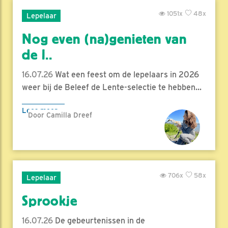
1051x
48x
Lepelaar
Nog even (na)genieten van
de l..
16.07.26
Wat een feest om de lepelaars in 2026
weer bij de Beleef de Lente-selectie te hebben...
Lees meer
Door Camilla Dreef
706x
58x
Lepelaar
Sprookje
16.07.26
De gebeurtenissen in de