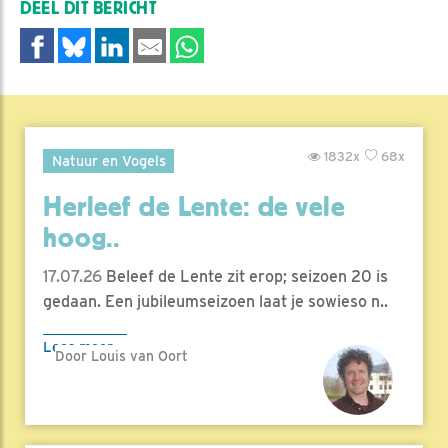
DEEL DIT BERICHT
1832x
68x
Natuur en Vogels
Herleef de Lente: de vele
hoog..
17.07.26
Beleef de Lente zit erop; seizoen 20 is
gedaan. Een jubileumseizoen laat je sowieso n..
Lees meer
Door Louis van Oort