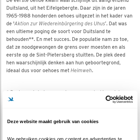
De eerste oehoe kwam waarschijhlijk uit aangrenzend
Duitsland, uit het Eifelgebergte. Daar zijn in de jaren
1965-1988 honderden oehoes uitgezet in het kader van
de '
Aktion zur Wiedereinbürgering des Uhus
’. Dat was
een ultieme poging de soort voor Duitsland te
behouden**. En met succes. De populatie nam zo toe,
dat ze noodgewongen de grens over moesten en als
eerste op de Sint-Pietersberg stuitten. De plek deed
hen waarschijnlijk denken aan hun geboortegrond,
ideaal dus voor oehoes met
Heimweh
.
* Pocheren is het gaar maken van voedsel in weinig
vocht, en net iets onder het kookpunt. Het meest
bekend is het pocheren van eieren, die men uit de
opengebroken schaal direct in bijna kokend water laat
Deze website maakt gebruik van cookies
vallen (bron: Wikipedia).
** Hoe het zover kon komen, leest u in het nieuwe boek
We gebruiken cookies om content en advertenties te 