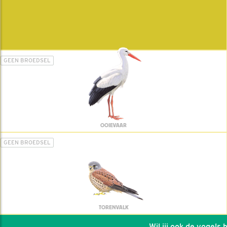
GEEN BROEDSEL
OOIEVAAR
GEEN BROEDSEL
TORENVALK
Wil jij ook de vogels he