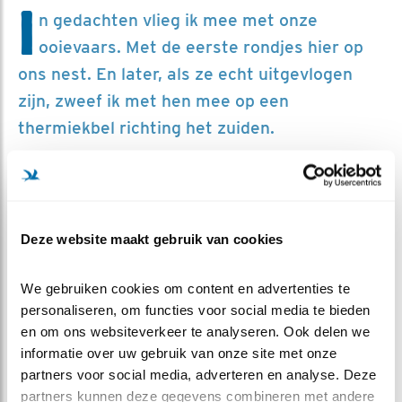
I
n gedachten vlieg ik mee met onze
ooievaars. Met de eerste rondjes hier op
ons nest. En later, als ze echt uitgevlogen
zijn, zweef ik met hen mee op een
thermiekbel richting het zuiden.
In gedachten moedig ik 'mijn' jongen aan bij het
opstijgen, houd ik mijn adem in als ze steeds lager gaan
vliegen omdat het landen niet lukt of bij de eerste
Deze website maakt gebruik van cookies
onhandige landingen op het nest. Maar het gaat steeds
beter, ze landen in de tuin bij de buren en stijgen daar
We gebruiken cookies om content en advertenties te 
ook weer op, gewoon vanaf de grond. Alleen nummer
personaliseren, om functies voor social media te bieden 
drie durft nog niet echt, in gedachten geef ik hem een
en om ons websiteverkeer te analyseren. Ook delen we 
duwtje.
informatie over uw gebruik van onze site met onze 
partners voor social media, adverteren en analyse. Deze 
OP WEG
partners kunnen deze gegevens combineren met andere 