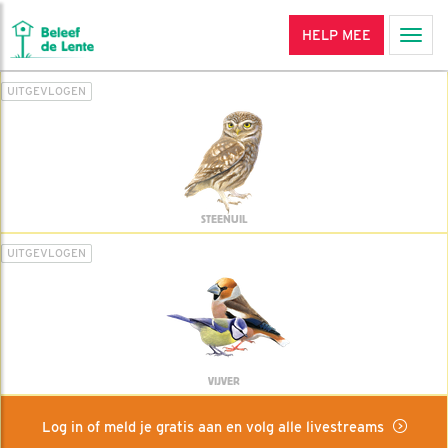
HELP MEE
Men
UITGEVLOGEN
STEENUIL
UITGEVLOGEN
VIJVER
Log in of meld je gratis aan en volg alle livestreams