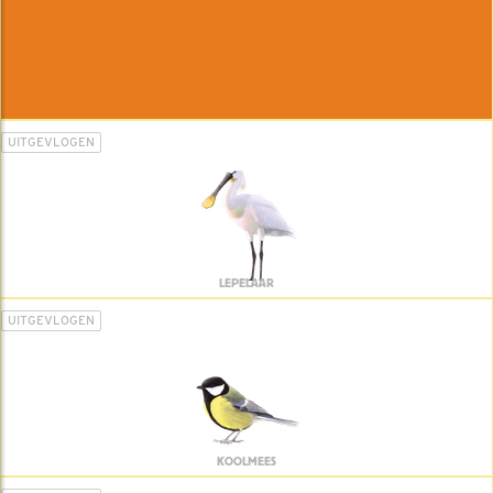
UITGEVLOGEN
LEPELAAR
UITGEVLOGEN
KOOLMEES