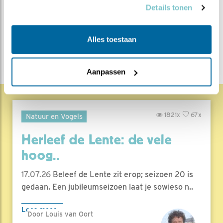
Steenuil
Alle Beleef de
Details tonen
Lente blogs
Alles toestaan
DEEL DIT BERICHT
Aanpassen
1821x
67x
Natuur en Vogels
Herleef de Lente: de vele
hoog..
17.07.26
Beleef de Lente zit erop; seizoen 20 is
gedaan. Een jubileumseizoen laat je sowieso n..
Lees meer
Door Louis van Oort