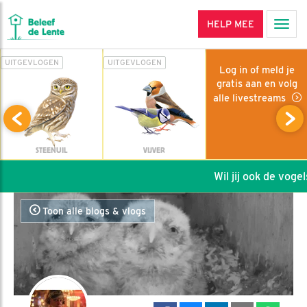
HELP MEE
Men
UITGEVLOGEN
UITGEVLOGEN
Log in of meld je
gratis aan en volg
alle livestreams
STEENUIL
VIJVER
Wil jij ook de vogels
Toon alle blogs & vlogs