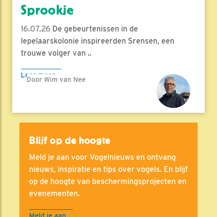
Sprookje
16.07.26
De gebeurtenissen in de
lepelaarskolonie inspireerden Srensen, een
trouwe volger van ..
Lees meer
Door Wim van Nee
Blijf op de hoogte
Meld je aan voor Vogelnieuws en ontvang
nieuws, inspiratie en tips over vogels. En blijf
op de hoogte van beschermingsprojecten en
evenementen.
Meld je aan