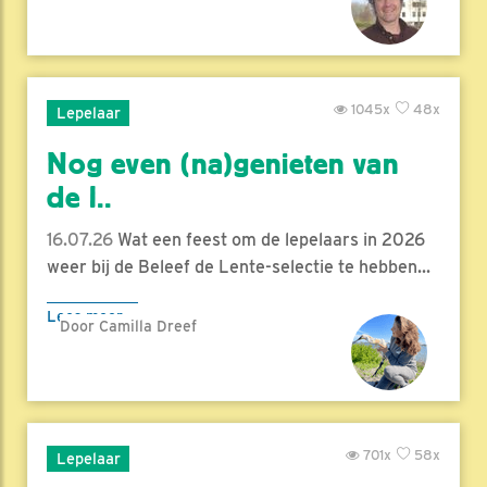
1045x
48x
Lepelaar
Nog even (na)genieten van
de l..
16.07.26
Wat een feest om de lepelaars in 2026
weer bij de Beleef de Lente-selectie te hebben...
Lees meer
Door Camilla Dreef
701x
58x
Lepelaar