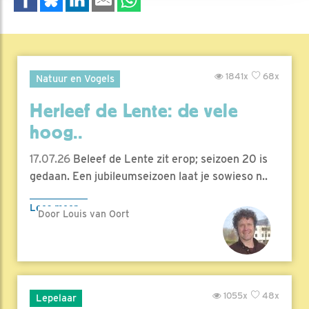
1841x
68x
Natuur en Vogels
Herleef de Lente: de vele
hoog..
17.07.26
Beleef de Lente zit erop; seizoen 20 is
gedaan. Een jubileumseizoen laat je sowieso n..
Lees meer
Door Louis van Oort
1055x
48x
Lepelaar