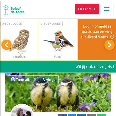
HELP MEE
Men
UITGEVLOGEN
UITGEVLOGEN
Log in of meld je
gratis aan en volg
alle livestreams
STEENUIL
VIJVER
Wil jij ook de vogels he
Toon alle blogs & vlogs