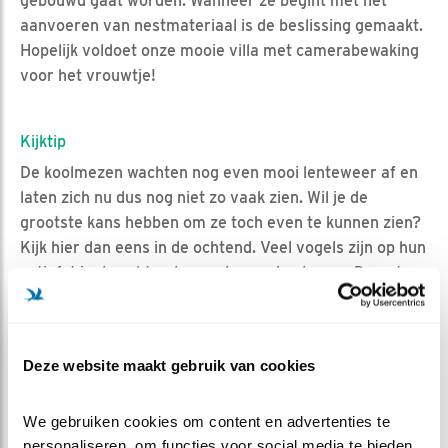
gebouwd gaat worden. Wanneer ze begint met het
aanvoeren van nestmateriaal is de beslissing gemaakt.
Hopelijk voldoet onze mooie villa met camerabewaking
voor het vrouwtje!
Kijktip
De koolmezen wachten nog even mooi lenteweer af en
laten zich nu dus nog niet zo vaak zien. Wil je de
grootste kans hebben om ze toch even te kunnen zien?
Kijk hier dan eens in de ochtend. Veel vogels zijn op hun
actiefst in de ochtend, zo ook onze koolmees. De natuur
laat zich moeilijk voorspellen, maar wanneer het weer
verbetert zouden we meer activiteit bij de nestkast
moeten gaan zien. Ik heb er in ieder geval al erg veel
Deze website maakt gebruik van cookies
zin in! Jullie ook?
We gebruiken cookies om content en advertenties te 
personaliseren, om functies voor social media te bieden 