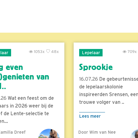
1053x
48x
709x
laar
Lepelaar
g even
Sprookje
)genieten van
16.07.26
De gebeurtenisse
..
de lepelaarskolonie
inspireerden Srensen, ee
.26
Wat een feest om de
trouwe volger van ..
aars in 2026 weer bij de
f de Lente-selectie te
Lees meer
n...
amilla Dreef
Door Wim van Nee
meer