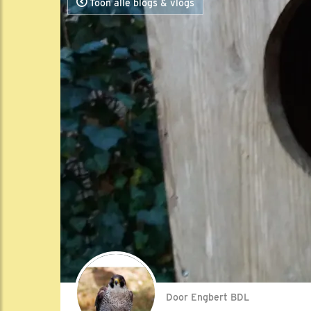
Toon alle blogs & vlogs
Door Engbert BDL