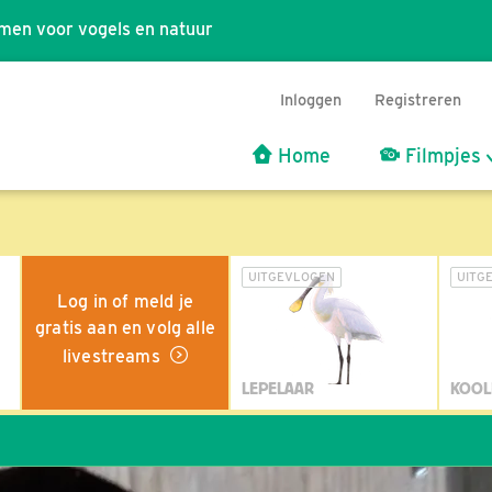
men voor vogels en natuur
Inloggen
Registreren
Home
Filmpjes
UITGEVLOGEN
UITG
Log in of meld je
gratis aan en volg alle
livestreams
LEPELAAR
KOOL