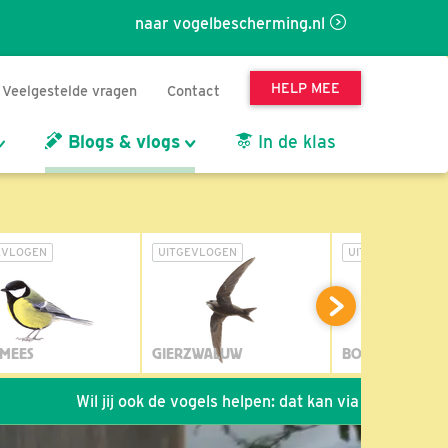
naar vogelbescherming.nl
HELP MEE
Veelgestelde vragen
Contact
Blogs & vlogs
In de klas
EVLOGEN
UITGEVLOGEN
UITGEVLOGEN
MEES
GIERZWALUW
BOSUIL
Wil jij ook de vogels helpen: dat kan via de link!
*
Se