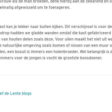
vrouw als de man broeden, denk hierbij aan de zeearend en 
elmatig afgewisseld om te foerageren.
st kan je lekker naar buiten kijken. Dit verschijnsel is voor de
Vlodrop hadden we gladde wanden omdat die kast gefabriceerd
t van houten delen zoals deze. Voor uilen maakt het niet uit 
e natuurlijke omgeving zoals bomen of nissen van een muur 
en, een bosuil is immers een holenbroeder. Wel belangrijk is d
immers voor de jongen is vocht de grootste boosdoener.
eef de Lente blogs