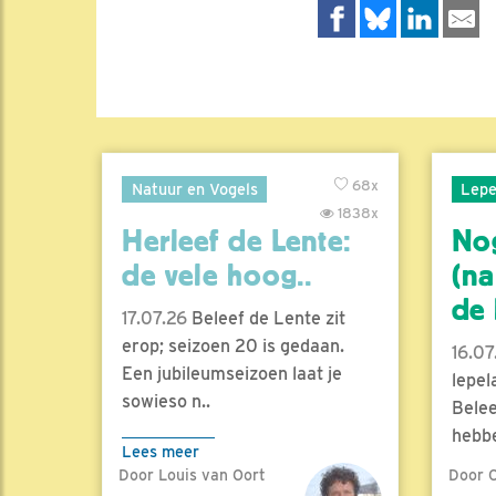
68x
Natuur en Vogels
Lepe
1838x
Herleef de Lente:
No
de vele hoog..
(na
de l
17.07.26
Beleef de Lente zit
erop; seizoen 20 is gedaan.
16.07
Een jubileumseizoen laat je
lepel
sowieso n..
Belee
hebbe
Lees meer
Door Louis van Oort
Door C
Lees 