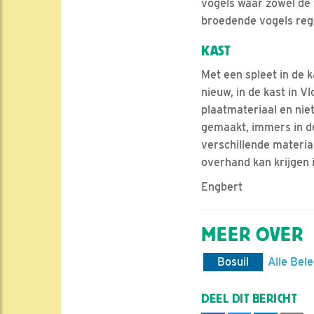
vogels waar zowel de 
broedende vogels reg
KAST
Met een spleet in de ka
nieuw, in de kast in 
plaatmateriaal en nie
gemaakt, immers in d
verschillende material
overhand kan krijgen 
Engbert
MEER OVER
Bosuil
Alle Bel
DEEL DIT BERICHT