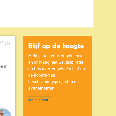
58x
Blijf op de hoogte
Meld je aan voor Vogelnieuws
en ontvang nieuws, inspiratie
n in
en tips over vogels. En blijf op
de hoogte van
n
beschermingsprojecten en
evenementen.
Meld je aan