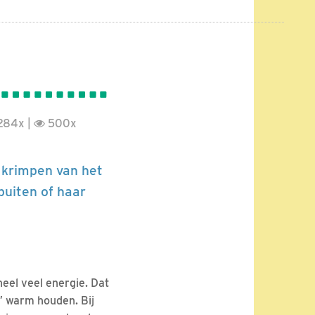
et ………….
284x |
500x
et krimpen van het
buiten of haar
heel veel energie. Dat
t” warm houden. Bij