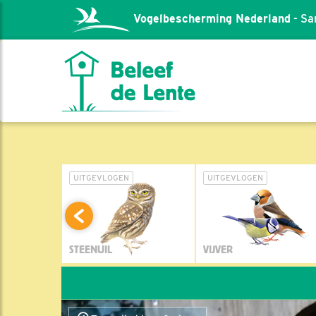
Vogelbescherming Nederland
- Sa
L
UITGEVLOGEN
UITGEVLOGEN
STEENUIL
VIJVER