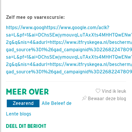
Zelf mee op vaarexcursie:
https://www.googhttps://www.google.com/aclk?
sa=L&pf=1&ai=DChsSEwjymouvqLuTAxXts4MHHTQwENw
2g&q&nis=4&adurl=https://www.itfryskegea.nl/bescherm
gad_source%3D1%26gad_campaignid%3D2268224780
sa=L&pf=1&ai=DChsSEwjymouvqLuTAxXts4MHHTQwENw
2g&q&nis=4&adurl=https://www.itfryskegea.nl/bescherm
gad_source%3D1%26gad_campaignid%3D2268224780
MEER OVER
Vind ik leuk
Bewaar deze blog
Zeearend
Alle Beleef de
Lente blogs
DEEL DIT BERICHT