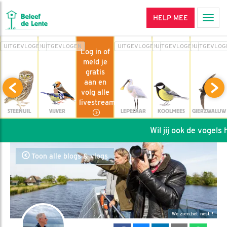
HELP MEE
Men
UITGEVLOGEN
UITGEVLOGEN
UITGEVLOGEN
UITGEVLOGEN
UITGEVLOG
Log in of
meld je
gratis
aan en
volg alle
livestreams
STEENUIL
VIJVER
LEPELAAR
KOOLMEES
GIERZWALUW
Wil jij ook de vogels help
Toon alle blogs & vlogs
We zien het nest!!