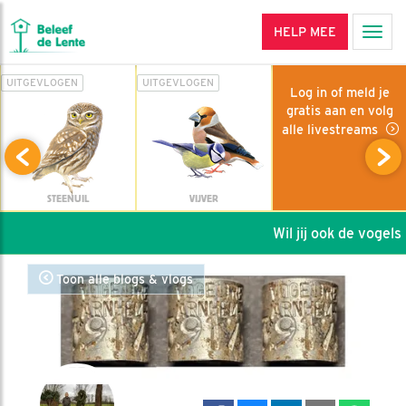
HELP MEE
Men
UITGEVLOGEN
UITGEVLOGEN
Log in of meld je
gratis aan en volg
alle livestreams
STEENUIL
VIJVER
Wil jij ook de vogels h
Toon alle blogs & vlogs