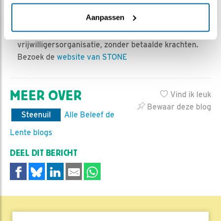
Daartoe wordt samengewerkt met relevante
Aanpassen
binnen- en buitenlandse, professionele en
vrijwilligersorganisaties. STONE is een
vrijwilligersorganisatie, zonder betaalde krachten.
Bezoek de
website van STONE
MEER OVER
Vind ik leuk
Bewaar deze blog
Steenuil
Alle Beleef de
Lente blogs
DEEL DIT BERICHT