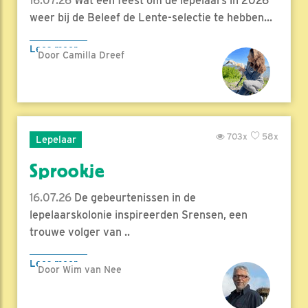
16.07.26
Wat een feest om de lepelaars in 2026
weer bij de Beleef de Lente-selectie te hebben...
Lees meer
Door Camilla Dreef
703x
58x
Lepelaar
Sprookje
16.07.26
De gebeurtenissen in de
lepelaarskolonie inspireerden Srensen, een
trouwe volger van ..
Lees meer
Door Wim van Nee