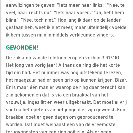
aanwijzingen te geven: “Iets meer naar links.” “Nee, te
veel, naar rechts nu.” “Iets naar voren.” “Ja, hebt hem
bijna.” “Nee, toch niet.” Hoe lang ik daar op de ladder
gestaan heb, weet ik niet meer, maar uiteindelijk voelde
ik hem tussen mijn inmiddels verkleumde vingers.
GEVONDEN!
De zaklamp van de telefoon erop en verhip: 3.917.110.
Het jong van vorig jaar! Althans de ring die het korte
tijd om had. Het nummer was nog uitstekend te lezen,
het maagzuur had er geen grip op kunnen krijgen. Bizar.
Er is maar één manier waarop de ring daar terecht kan
zijn gekomen en dat is via een braakbal van het
vrouwtje. Ingeslikt en weer uitgebraakt. Dat moet al vrij
snel na het opeten van het jonge dier zijn geweest. Een
braakbal doet er geen dagen om geproduceerd te
worden. Dat moet welhaast een van de vreemdste
terugvondsten van een ring ooit zijn. Als er geen