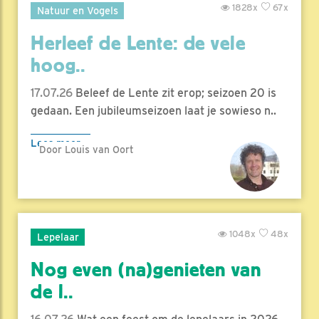
1828x
67x
Natuur en Vogels
Herleef de Lente: de vele
hoog..
17.07.26
Beleef de Lente zit erop; seizoen 20 is
gedaan. Een jubileumseizoen laat je sowieso n..
Lees meer
Door Louis van Oort
1048x
48x
Lepelaar
Nog even (na)genieten van
de l..