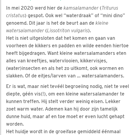
In mei 2020 werd hier de
kamsalamander
(
Triturus
cristatus
) gespot. Ook wel “waterdraak” of “mini dino”
genoemd. Dit jaar is het de beurt aan de
kleine
watersalamander
(
Lissotriton vulgaris
).
Het is niet uitgesloten dat het komen en gaan van
voorheen de kikkers en padden en wilde eenden hiertoe
heeft bijgedragen. Want kleine watersalamanders eten
alles van kreeftjes, watervlooien, kikkervisjes,
(water)insecten en als het zo uitkomt, ook wormen en
slakken. Of de eitjes/larven van … watersalamanders.
Er is wat, maar niet tevéél begroeiing nodig, niet te veel
diepte, géén vis(!), om een kleine watersalamander te
kunnen treffen. Hij stelt verder weinig eisen. Lekker
zoet warm water. Ademen kan hij door zijn tamelijk
dunne huid, maar af en toe moet er even lucht gehapt
worden.
Het huidje wordt in de groeifase gemiddeld éénmaal