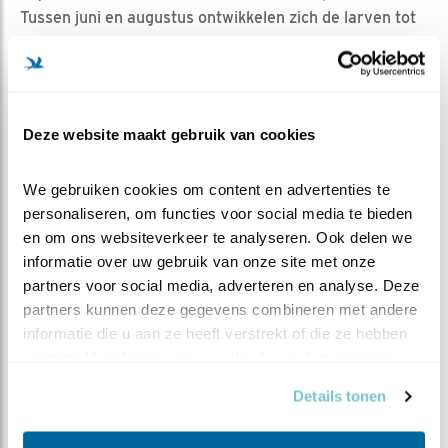
Tussen juni en augustus ontwikkelen zich de larven tot
kleine watersalamanders.
De kleine watersalamander kent in zomer, winter en
herfst een land-fase. De huid wordt dan droog en
waterafstotend. Hij overwintert in bijvoorbeeld kelders,
Deze website maakt gebruik van cookies
houtstapels of onder stenenpartijen. In zomer en herfst
is hij nacht-actief.
We gebruiken cookies om content en advertenties te 
In de lente gaat hij de waterfase in (voortplantingstijd)
personaliseren, om functies voor social media te bieden 
en is dan ook dag én nacht-actief.
en om ons websiteverkeer te analyseren. Ook delen we 
informatie over uw gebruik van onze site met onze 
Zo. Een welverdiende hoofdrol voor een kleine
partners voor social media, adverteren en analyse. Deze 
bezoeker. Hopelijk wordt hij hier ijdel genoeg van om
partners kunnen deze gegevens combineren met andere 
zich vaker en langer te laten zien. Want dat kostte ons
informatie die u aan ze heeft verstrekt of die ze hebben 
bij dit bezoek héél veel moeite om zichtbaar te maken!
verzameld op basis van uw gebruik van hun services.
Maar in de geelgerande cirkel bevindt zich écht de
kleine watersalamander!
Details tonen