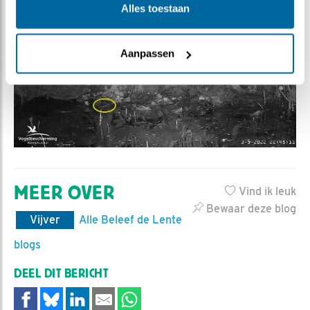
Alles toestaan
Aanpassen
MEER OVER
Vind ik leuk
Bewaar deze blog
Vijver
Alle Beleef de Lente
blogs
DEEL DIT BERICHT