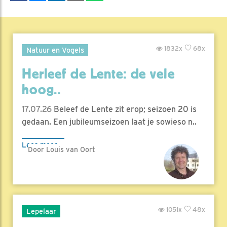
1832x
68x
Natuur en Vogels
Herleef de Lente: de vele
hoog..
17.07.26
Beleef de Lente zit erop; seizoen 20 is
gedaan. Een jubileumseizoen laat je sowieso n..
Lees meer
Door Louis van Oort
1051x
48x
Lepelaar