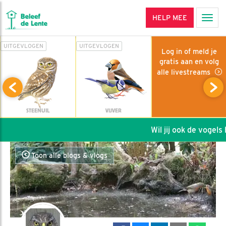
HELP MEE
Men
UITGEVLOGEN
UITGEVLOGEN
Log in of meld je
gratis aan en volg
alle livestreams
STEENUIL
VIJVER
Wil jij ook de vogels he
Toon alle blogs & vlogs