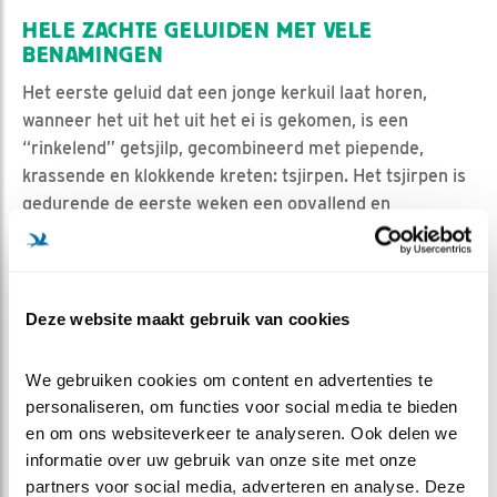
HELE ZACHTE GELUIDEN MET VELE
BENAMINGEN
Het eerste geluid dat een jonge kerkuil laat horen,
wanneer het uit het uit het ei is gekomen, is een
“rinkelend” getsjilp, gecombineerd met piepende,
krassende en klokkende kreten: tsjirpen. Het tsjirpen is
gedurende de eerste weken een opvallend en
karakteristiek geluid bij de jonge kerkuilen. Het geluid
wordt veelal gehoord vlak vóór, tijdens en na het
voeren van de jongen door V. kerkuil. Ook wanneer één
van de jonge uilen niet onder de beschermende
Deze website maakt gebruik van cookies
vleugels van V. kerkuil zit, laat ze, in het ritme van de
ademhaling, het getsjirp horen. De geluiden van de
We gebruiken cookies om content en advertenties te 
jonge kerkuilen worden in de literatuur van allerlei
personaliseren, om functies voor social media te bieden 
namen voorzien: zirpen, piepen, pépie, zirplaut,
en om ons websiteverkeer te analyseren. Ook delen we 
wimmern, chittering. Het tsjirpen omvat een scala aan
informatie over uw gebruik van onze site met onze 
fijne geluidjes. Tegen het einde van de eerste
partners voor social media, adverteren en analyse. Deze 