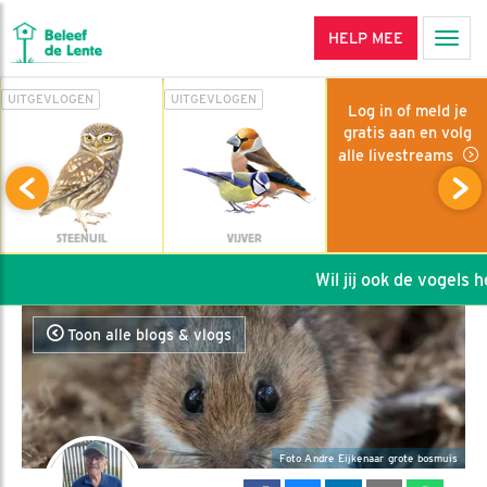
HELP MEE
Men
UITGEVLOGEN
UITGEVLOGEN
Log in of meld je
gratis aan en volg
alle livestreams
STEENUIL
VIJVER
Wil jij ook de vogels hel
Toon alle blogs & vlogs
Foto Andre Eijkenaar grote bosmuis