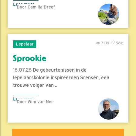
Lees meer
Door Camilla Dreef
713x
58x
Lepelaar
Sprookje
16.07.26
De gebeurtenissen in de
lepelaarskolonie inspireerden Srensen, een
trouwe volger van ..
Lees meer
Door Wim van Nee