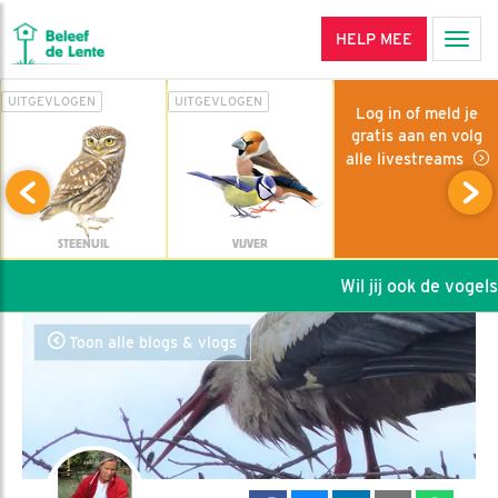
HELP MEE
Men
UITGEVLOGEN
UITGEVLOGEN
Log in of meld je
gratis aan en volg
alle livestreams
STEENUIL
VIJVER
Wil jij ook de vogels 
Toon alle blogs & vlogs