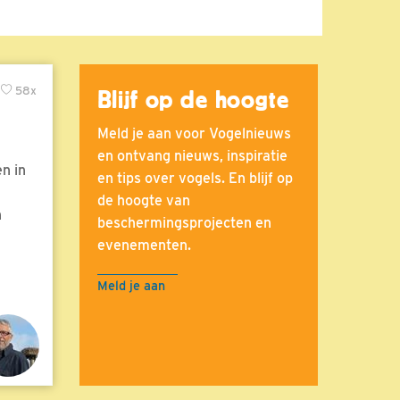
58x
Blijf op de hoogte
Meld je aan voor Vogelnieuws
en ontvang nieuws, inspiratie
n in
en tips over vogels. En blijf op
de hoogte van
n
beschermingsprojecten en
evenementen.
Meld je aan