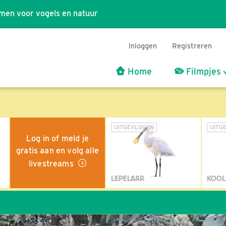
men voor vogels en natuur
Inloggen
Registreren
Home
Filmpjes
UITGEVLOGEN
UITG
Log in of meld je
gratis aan en volg alle
livestreams
LEPELAAR
KOOL