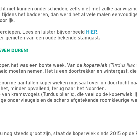
cht niet kunnen onderscheiden, zelfs niet met zulke aanwijzin
 tijdens het badderen, dan werd het al vele malen eenvoudige
orlijk.
verdiepen. Lees en luister bijvoorbeeld
HIER
.
r genieten van een oude bekende stamgast.
EVEN DUREN?
oper, het was een bonte week. Van de
koperwiek
(Turdus iliac
eid moeten nemen. Het is een doortrekker en wintergast, die
 enorme aantallen koperwieken massaal over op doortocht naa
t het, minder opvallend, terug naar het Noorden.
 van kramsvogels (Turdus pilaris), die veel op de koperwiek l
ige ondervleugels en de scherp afgetekende roomkleurige 
 nog steeds groot zijn, staat de koperwiek sinds 2015 op de R