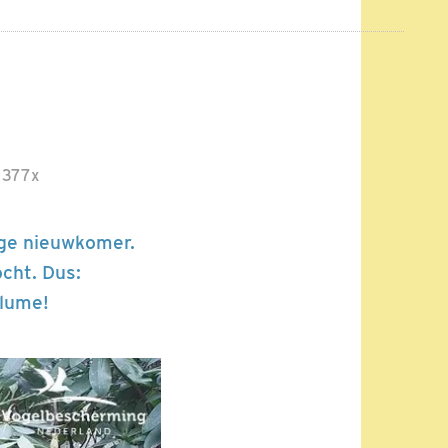
377x
ige nieuwkomer.
ocht. Dus:
olume!