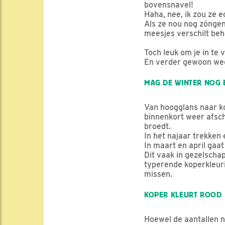
bovensnavel!
Haha, nee, ik zou ze e
Als ze nou nog zóngen
meesjes verschilt beho
Toch leuk om je in te 
En verder gewoon wee
MAG DE WINTER NOG 
Van hoogglans naar k
binnenkort weer afsch
broedt.
In het najaar trekken
In maart en april gaa
Dit vaak in gezelschap
typerende koperkleur
missen.
KOPER KLEURT ROOD
Hoewel de aantallen nu