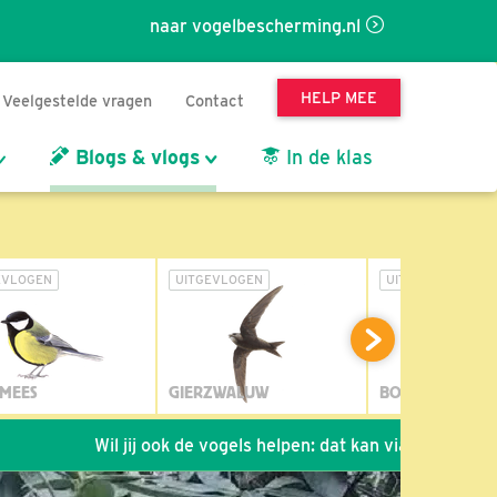
naar vogelbescherming.nl
HELP MEE
Veelgestelde vragen
Contact
Blogs & vlogs
In de klas
EVLOGEN
UITGEVLOGEN
UITGEVLOGEN
MEES
GIERZWALUW
BOSUIL
Wil jij ook de vogels helpen: dat kan via de link!
*
Seizoe