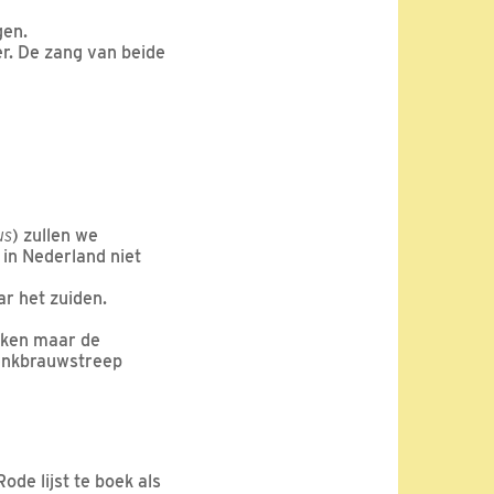
gen.
r. De zang van beide
us
) zullen we
 in Nederland niet
r het zuiden.
ijken maar de
wenkbrauwstreep
ode lijst te boek als