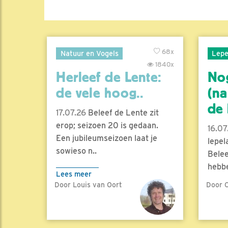
68x
Natuur en Vogels
Lepe
1840x
Herleef de Lente:
No
de vele hoog..
(na
de l
17.07.26
Beleef de Lente zit
erop; seizoen 20 is gedaan.
16.07
Een jubileumseizoen laat je
lepel
sowieso n..
Belee
hebbe
Lees meer
Door Louis van Oort
Door C
Lees 