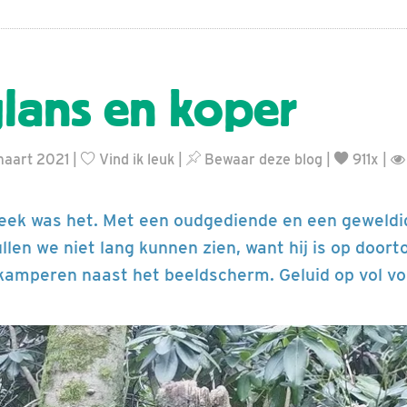
lans en koper
maart 2021 |
Vind ik leuk
|
Bewaar deze blog
|
911x |
week was het. Met een oudgediende en een geweld
ullen we niet lang kunnen zien, want hij is op doort
 kamperen naast het beeldscherm. Geluid op vol v