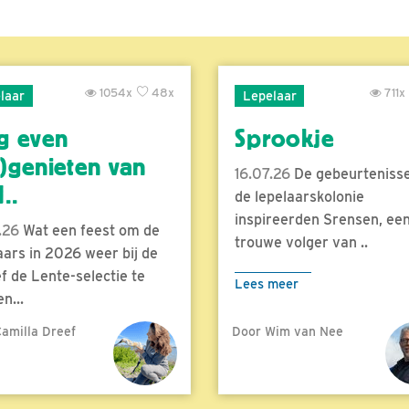
1054x
48x
711x
laar
Lepelaar
g even
Sprookje
)genieten van
16.07.26
De gebeurtenisse
..
de lepelaarskolonie
inspireerden Srensen, ee
.26
Wat een feest om de
trouwe volger van ..
aars in 2026 weer bij de
f de Lente-selectie te
Lees meer
n...
amilla Dreef
Door Wim van Nee
meer