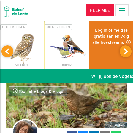
HELP MEE
Men
UITGEVLOGEN
UITGEVLOGEN
Log in of meld je
gratis aan en volg
alle livestreams
STEENUIL
VIJVER
Wil jij ook de vogels 
Toon alle blogs & vlogs
Shutterstock