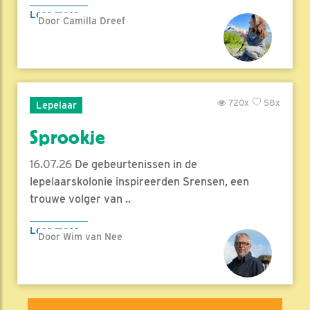
Lees meer
Door Camilla Dreef
720x
58x
Lepelaar
Sprookje
16.07.26
De gebeurtenissen in de
lepelaarskolonie inspireerden Srensen, een
trouwe volger van ..
Lees meer
Door Wim van Nee