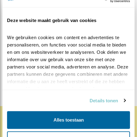
ooievaars lijkt het nu goed te gaan. Het aantal
broedparen neemt weer toe. Bezoek de
website
van STORK
Deze website maakt gebruik van cookies
We gebruiken cookies om content en advertenties te 
MEER OVER
Vind ik leuk
personaliseren, om functies voor social media te bieden 
Bewaar deze blog
en om ons websiteverkeer te analyseren. Ook delen we 
Ooievaar
Alle Beleef de
informatie over uw gebruik van onze site met onze 
Lente blogs
partners voor social media, adverteren en analyse. Deze 
partners kunnen deze gegevens combineren met andere 
DEEL DIT BERICHT
informatie die u aan ze heeft verstrekt of die ze hebben 
verzameld op basis van uw gebruik van hun services.
Details tonen
Alles toestaan
1867x
68x
Natuur en Vogels