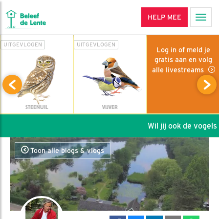
HELP MEE
Men
UITGEVLOGEN
UITGEVLOGEN
Log in of meld je
gratis aan en volg
alle livestreams
STEENUIL
VIJVER
Wil jij ook de vogels 
Toon alle blogs & vlogs