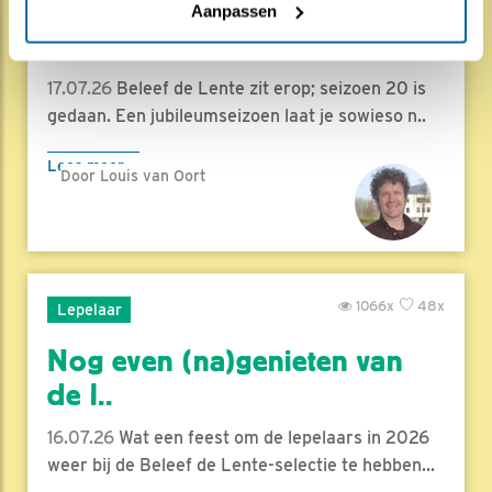
Herleef de Lente: de vele
Aanpassen
hoog..
17.07.26
Beleef de Lente zit erop; seizoen 20 is
gedaan. Een jubileumseizoen laat je sowieso n..
Lees meer
Door Louis van Oort
1066x
48x
Lepelaar
Nog even (na)genieten van
de l..
16.07.26
Wat een feest om de lepelaars in 2026
weer bij de Beleef de Lente-selectie te hebben...