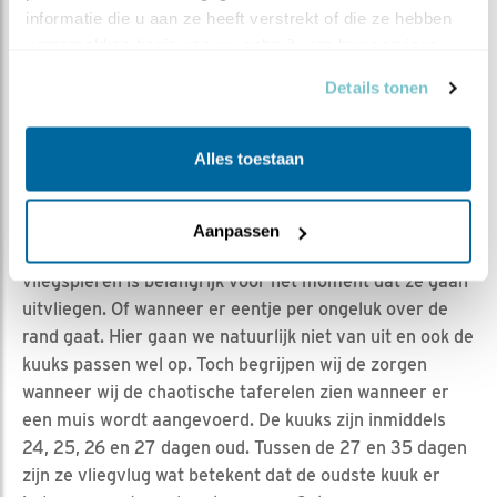
De kuuks blijven groeien en in de TV-kast wordt het met
informatie die u aan ze heeft verstrekt of die ze hebben 
de dag drukker en voller. Ook het verenkleed van de
verzameld op basis van uw gebruik van hun services.
kuuks heeft een metamorfose ondergaan. Een paar
weken geleden zaten ze nog volledig in het witte dons.
Details tonen
Nu heeft dit dons plaatsgemaakt voor mooie veren
waarmee ze al goed kunnen flapperen. En dit zie je de
Alles toestaan
kuuks ook geregeld doen in de krappe TV-kast.
Torenvalken hebben een spanwijdte van circa 68 – 79
cm wat bijna het dubbele is van hun eigen
Aanpassen
lichaamslengte (31 – 37 cm). Het trainen van hun
vliegspieren is belangrijk voor het moment dat ze gaan
uitvliegen. Of wanneer er eentje per ongeluk over de
rand gaat. Hier gaan we natuurlijk niet van uit en ook de
kuuks passen wel op. Toch begrijpen wij de zorgen
wanneer wij de chaotische taferelen zien wanneer er
een muis wordt aangevoerd. De kuuks zijn inmiddels
24, 25, 26 en 27 dagen oud. Tussen de 27 en 35 dagen
zijn ze vliegvlug wat betekent dat de oudste kuuk er