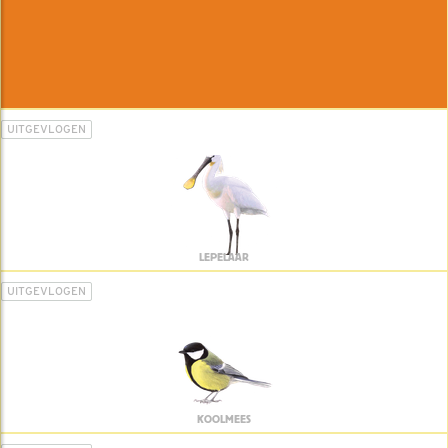
UITGEVLOGEN
LEPELAAR
UITGEVLOGEN
KOOLMEES