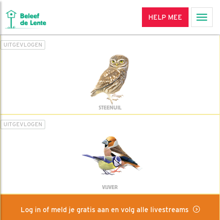
HELP MEE
Men
UITGEVLOGEN
STEENUIL
UITGEVLOGEN
VIJVER
Log in of meld je gratis aan en volg alle livestreams