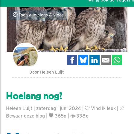
Toon alle blogs & vlogs
Door Heleen Luijt
Hoelang nog?
Heleen Luijt | zaterdag 1 juni 2024 |
Vind ik leuk
|
Bewaar deze blog
|
365x |
338x