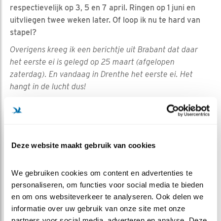
respectievelijk op 3, 5 en 7 april. Ringen op 1 juni en
uitvliegen twee weken later. Of loop ik nu te hard van
stapel?
Overigens kreeg ik een berichtje uit Brabant dat daar
het eerste ei is gelegd op 25 maart (afgelopen
zaterdag). En vandaag in Drenthe het eerste ei. Het
hangt in de lucht dus!
Deze website maakt gebruik van cookies
Steenuilenoverleg Nederland (STONE) is een
We gebruiken cookies om content en advertenties te 
landelijke werkgroep die steenuilenbescherming en
personaliseren, om functies voor social media te bieden 
-onderzoek coördineert, stimuleert en faciliteert.
en om ons websiteverkeer te analyseren. Ook delen we 
Daartoe wordt samengewerkt met relevante
informatie over uw gebruik van onze site met onze 
binnen- en buitenlandse, professionele en
partners voor social media, adverteren en analyse. Deze 