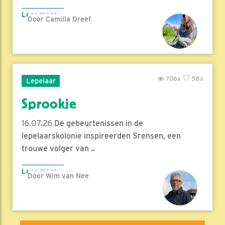
Lees meer
Door Camilla Dreef
706x
58x
Lepelaar
Sprookje
16.07.26
De gebeurtenissen in de
lepelaarskolonie inspireerden Srensen, een
trouwe volger van ..
Lees meer
Door Wim van Nee