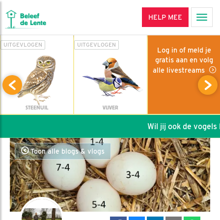
HELP MEE
Men
UITGEVLOGEN
UITGEVLOGEN
Log in of meld je
gratis aan en volg
alle livestreams
STEENUIL
VIJVER
Wil jij ook de vogels h
Toon alle blogs & vlogs