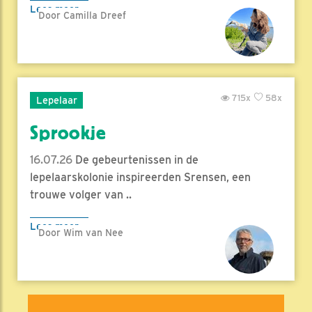
Lees meer
Door Camilla Dreef
715x
58x
Lepelaar
Sprookje
16.07.26
De gebeurtenissen in de
lepelaarskolonie inspireerden Srensen, een
trouwe volger van ..
Lees meer
Door Wim van Nee