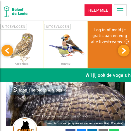
HELP MEE
Men
UITGEVLOGEN
UITGEVLOGEN
Log in of meld je
gratis aan en volg
alle livestreams
STEENUIL
VIJVER
Wil jij ook de vogels hel
Toon alle blogs & vlogs
Verschil tussen jeug- en volwassen veren ( Gejo Wassink)