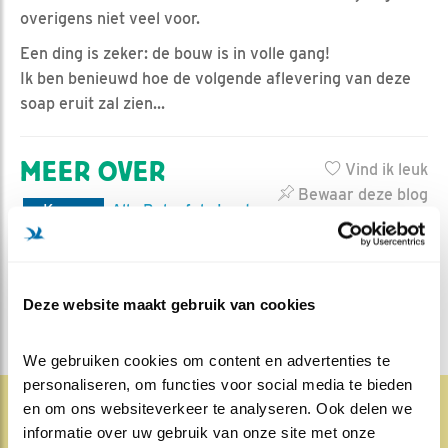
overigens niet veel voor.
Een ding is zeker: de bouw is in volle gang!
Ik ben benieuwd hoe de volgende aflevering van deze
soap eruit zal zien...
MEER OVER
Vind ik leuk
Bewaar deze blog
Kauw
Alle Beleef de Lente
blogs
DEEL DIT BERICHT
Deze website maakt gebruik van cookies
We gebruiken cookies om content en advertenties te 
personaliseren, om functies voor social media te bieden 
en om ons websiteverkeer te analyseren. Ook delen we 
informatie over uw gebruik van onze site met onze 
1886x
70x
Natuur en Vogels