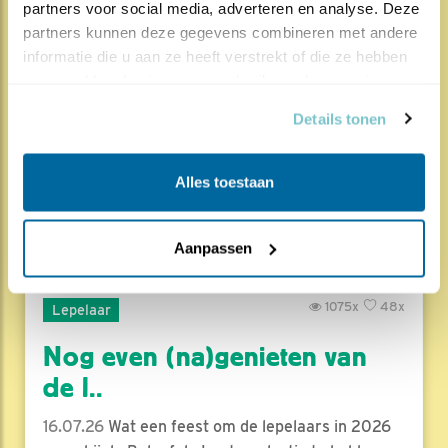
partners voor social media, adverteren en analyse. Deze 
Herleef de Lente: de vele
partners kunnen deze gegevens combineren met andere 
informatie die u aan ze heeft verstrekt of die ze hebben 
hoog..
verzameld op basis van uw gebruik van hun services.
17.07.26
Beleef de Lente zit erop; seizoen 20 is
Details tonen
gedaan. Een jubileumseizoen laat je sowieso n..
Lees meer
Alles toestaan
Door Louis van Oort
Aanpassen
1075x
48x
Lepelaar
Nog even (na)genieten van
de l..
16.07.26
Wat een feest om de lepelaars in 2026