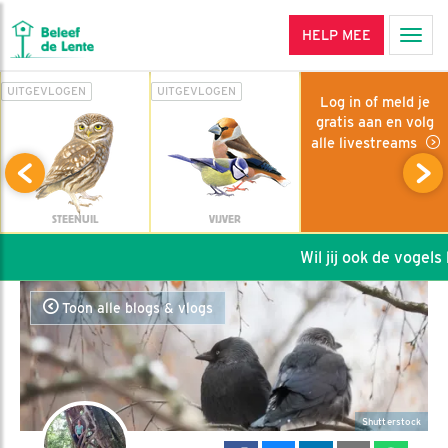
HELP MEE
Men
UITGEVLOGEN
UITGEVLOGEN
Log in of meld je
gratis aan en volg
alle livestreams
STEENUIL
VIJVER
Wil jij ook de vogels h
Toon alle blogs & vlogs
Shutterstock