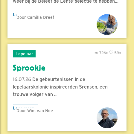
weer bij de Beleef de Lente-selectie te hebben...
Lees meer
Door Camilla Dreef
726x
59x
Lepelaar
Sprookje
16.07.26
De gebeurtenissen in de
lepelaarskolonie inspireerden Srensen, een
trouwe volger van ..
Lees meer
Door Wim van Nee