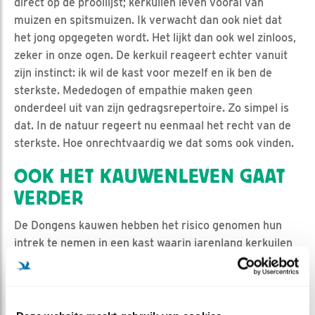
direct op de prooilijst; kerkuilen leven vooral van
muizen en spitsmuizen. Ik verwacht dan ook niet dat
het jong opgegeten wordt. Het lijkt dan ook wel zinloos,
zeker in onze ogen. De kerkuil reageert echter vanuit
zijn instinct: ik wil de kast voor mezelf en ik ben de
sterkste. Mededogen of empathie maken geen
onderdeel uit van zijn gedragsrepertoire. Zo simpel is
dat. In de natuur regeert nu eenmaal het recht van de
sterkste. Hoe onrechtvaardig we dat soms ook vinden.
OOK HET KAUWENLEVEN GAAT
VERDER
De Dongens kauwen hebben het risico genomen hun
intrek te nemen in een kast waarin jarenlang kerkuilen
broedden. Achteraf bezien niet slim. Het leergeld is
betaald nu. Voor hen is het seizoen voorbij, net als voor
een van broedparen in Winterswijk. Ze gaan over tot de
orde van de dag en zullen pas volgend jaar weer een