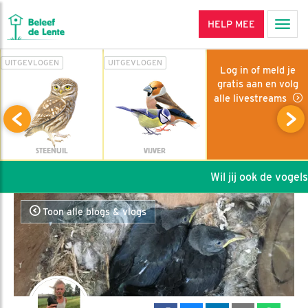
HELP MEE
Men
UITGEVLOGEN
UITGEVLOGEN
Log in of meld je
gratis aan en volg
alle livestreams
STEENUIL
VIJVER
Wil jij ook de vogels 
Toon alle blogs & vlogs