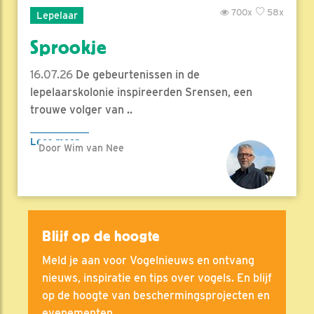
700x
58x
Lepelaar
Sprookje
16.07.26
De gebeurtenissen in de
lepelaarskolonie inspireerden Srensen, een
trouwe volger van ..
Lees meer
Door Wim van Nee
Blijf op de hoogte
Meld je aan voor Vogelnieuws en ontvang
nieuws, inspiratie en tips over vogels. En blijf
op de hoogte van beschermingsprojecten en
evenementen.