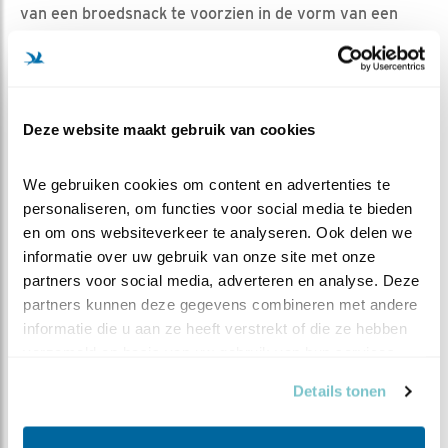
van een broedsnack te voorzien in de vorm van een
lekker insectje.
SAMEN LEREN
Deze website maakt gebruik van cookies
Het komt niet vaak voor dat we een grauwe
vliegenvanger zó goed kunnen volgen. We kunnen de
We gebruiken cookies om content en advertenties te 
komende weken dus samen nog veel gaan leren over
personaliseren, om functies voor social media te bieden 
deze bijzondere Rode Lijst-soort. Hoe vaak komt het
en om ons websiteverkeer te analyseren. Ook delen we 
mannetje op bezoek? Hoe zal het vrouwtje omgaan met
informatie over uw gebruik van onze site met onze 
de hitte van deze week? En hoeveel jongen zullen we
partners voor social media, adverteren en analyse. Deze 
zien opgroeien in dit prachtige nestje? We gaan het
partners kunnen deze gegevens combineren met andere 
hopelijk allemaal zien!
informatie die u aan ze heeft verstrekt of die ze hebben 
verzameld op basis van uw gebruik van hun services.
Details tonen