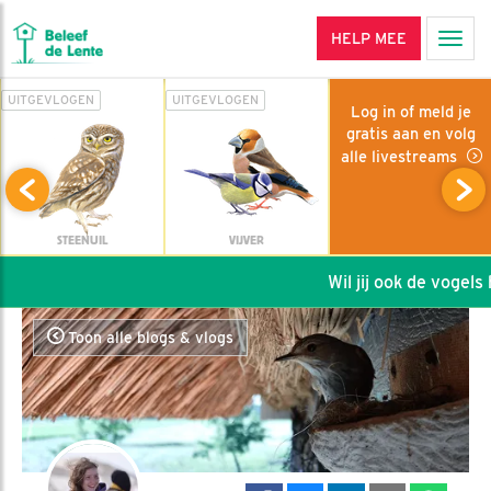
HELP MEE
Men
UITGEVLOGEN
UITGEVLOGEN
Log in of meld je
gratis aan en volg
alle livestreams
STEENUIL
VIJVER
Wil jij ook de vogels he
Toon alle blogs & vlogs