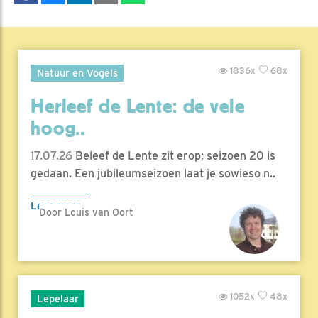
1836x
68x
Natuur en Vogels
Herleef de Lente: de vele
hoog..
17.07.26
Beleef de Lente zit erop; seizoen 20 is
gedaan. Een jubileumseizoen laat je sowieso n..
Lees meer
Door Louis van Oort
1052x
48x
Lepelaar