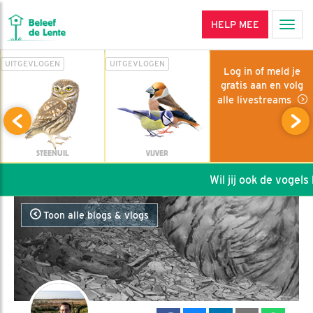
HELP MEE
Men
UITGEVLOGEN
UITGEVLOGEN
Log in of meld je
gratis aan en volg
alle livestreams
STEENUIL
VIJVER
Wil jij ook de vogels h
Toon alle blogs & vlogs