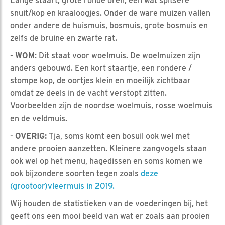
Lange staart, grote ronde oren, een wat spitsere
snuit/kop en kraaloogjes. Onder de ware muizen vallen
onder andere de huismuis, bosmuis, grote bosmuis en
zelfs de bruine en zwarte rat.
-
WOM
: Dit staat voor woelmuis. De woelmuizen zijn
anders gebouwd. Een kort staartje, een rondere /
stompe kop, de oortjes klein en moeilijk zichtbaar
omdat ze deels in de vacht verstopt zitten.
Voorbeelden zijn de noordse woelmuis, rosse woelmuis
en de veldmuis.
-
OVERIG:
Tja, soms komt een bosuil ook wel met
andere prooien aanzetten. Kleinere zangvogels staan
ook wel op het menu, hagedissen en soms komen we
ook bijzondere soorten tegen zoals
deze
(grootoor)vleermuis in 2019.
Wij houden de statistieken van de voederingen bij, het
geeft ons een mooi beeld van wat er zoals aan prooien