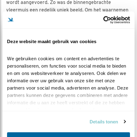
wordt aangevoerd. Zo was de binnengebrachte
vleermuis een redelijk uniek beeld. Om het waarnemen
wat makkelijker te maken, gebruiken we de afkortingen
WAM en WOM. Misschien heb je het in de chat al eens
voorbij zien komen. Of misschien heb je al een keer bij
de
Veelgestelde vragen
gekeken. Een van onze kijkers
Deze website maakt gebruik van cookies
stelde daar ook de vraag wat een WAM en een WOM
zijn.
We gebruiken cookies om content en advertenties te 
personaliseren, om functies voor social media te bieden 
Mocht je een keer een minder fijne dag hebben... Bekijk
en om ons websiteverkeer te analyseren. Ook delen we 
dan de live beelden van onze bosuil en denk dan aan
informatie over uw gebruik van onze site met onze 
het lot van die arme voorraadmuis.
partners voor social media, adverteren en analyse. Deze 
~ Bart
partners kunnen deze gegevens combineren met andere 
informatie die u aan ze heeft verstrekt of die ze hebben 
verzameld op basis van uw gebruik van hun services.
Details tonen