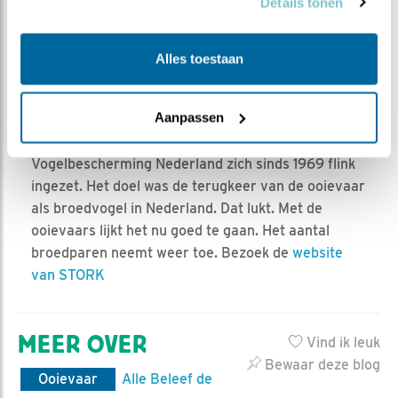
Details tonen
Nederlandse vogel: de ooievaar. STORK is een
vrijwilligersorganisatie, die zich belangeloos inzet
voor de ooievaars in Nederland. In de jaren zestig
Alles toestaan
waren de ooievaar in Nederland vrijwel
uitgestorven, door het gebruik van zware
Aanpassen
pesticiden zoals DDT. Om de ooievaar te laten
terugkeren, hebben vele vrijwilligers en
Vogelbescherming Nederland zich sinds 1969 flink
ingezet. Het doel was de terugkeer van de ooievaar
als broedvogel in Nederland. Dat lukt. Met de
ooievaars lijkt het nu goed te gaan. Het aantal
broedparen neemt weer toe. Bezoek de
website
van STORK
MEER OVER
Vind ik leuk
Bewaar deze blog
Ooievaar
Alle Beleef de