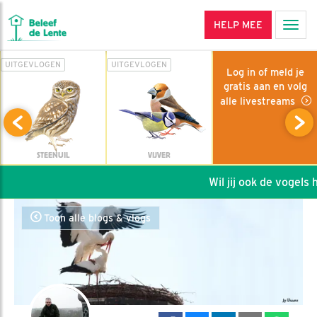
HELP MEE
Men
UITGEVLOGEN
UITGEVLOGEN
Log in of meld je
gratis aan en volg
alle livestreams
STEENUIL
VIJVER
Wil jij ook de vogels he
Toon alle blogs & vlogs