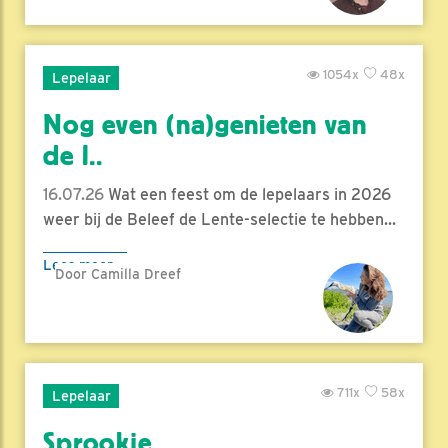
1054x
48x
Lepelaar
Nog even (na)genieten van
de l..
16.07.26
Wat een feest om de lepelaars in 2026
weer bij de Beleef de Lente-selectie te hebben...
Lees meer
Door Camilla Dreef
711x
58x
Lepelaar
Sprookje