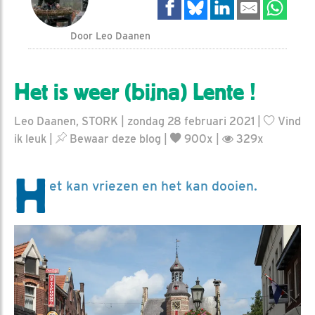
Door Leo Daanen
Het is weer (bijna) Lente !
Leo Daanen, STORK | zondag 28 februari 2021 |
Vind
ik leuk
|
Bewaar deze blog
|
900x |
329x
H
et kan vriezen en het kan dooien.