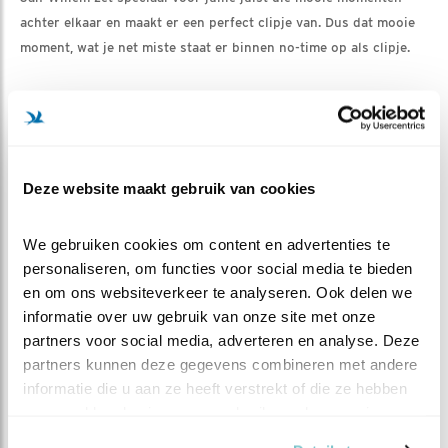
achter elkaar en maakt er een perfect clipje van. Dus dat mooie
moment, wat je net miste staat er binnen no-time op als clipje.
Dan rest ons allen niets anders dan jullie weer heel veel plezier
te wensen bij alle vogels die ons toestemming gegeven hebben
om een kijkje te nemen in hun privéleventje in 2021 ;-))
Deze website maakt gebruik van cookies
Heel veel plezier, namens het hele team, inclusief de mensen
achter de schermen, van Beleef de Lente.
We gebruiken cookies om content en advertenties te 
personaliseren, om functies voor social media te bieden 
en om ons websiteverkeer te analyseren. Ook delen we 
Groetjes, Leo
informatie over uw gebruik van onze site met onze 
partners voor social media, adverteren en analyse. Deze 
partners kunnen deze gegevens combineren met andere 
informatie die u aan ze heeft verstrekt of die ze hebben 
verzameld op basis van uw gebruik van hun services.
STORK, de Engelse naam voor een echte