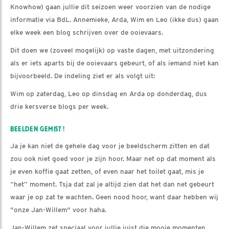
Knowhow) gaan jullie dit seizoen weer voorzien van de nodige
informatie via BdL. Annemieke, Arda, Wim en Leo (ikke dus) gaan
elke week een blog schrijven over de ooievaars.
Dit doen we (zoveel mogelijk) op vaste dagen, met uitzondering
als er iets aparts bij de ooievaars gebeurt, of als iemand niet kan
bijvoorbeeld. De indeling ziet er als volgt uit:
Wim op zaterdag, Leo op dinsdag en Arda op donderdag, dus
drie kersverse blogs per week.
BEELDEN GEMIST !
Ja je kan niet de gehele dag voor je beeldscherm zitten en dat
zou ook niet goed voor je zijn hoor. Maar net op dat moment als
je even koffie gaat zetten, of even naar het toilet gaat, mis je
“het” moment. Tsja dat zal je altijd zien dat het dan net gebeurt
waar je op zat te wachten. Geen nood hoor, want daar hebben wij
"onze Jan-Willem" voor haha.
Jan-Willem zet speciaal voor jullie juist die mooie momenten