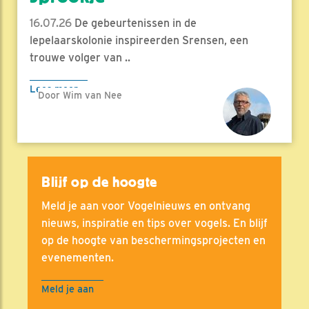
16.07.26
De gebeurtenissen in de
lepelaarskolonie inspireerden Srensen, een
trouwe volger van ..
Lees meer
Door Wim van Nee
Blijf op de hoogte
Meld je aan voor Vogelnieuws en ontvang
nieuws, inspiratie en tips over vogels. En blijf
op de hoogte van beschermingsprojecten en
evenementen.
Meld je aan