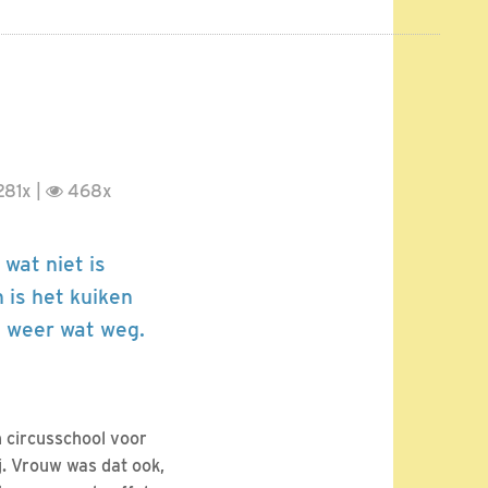
81x |
468x
wat niet is
 is het kuiken
el weer wat weg.
n circusschool voor
. Vrouw was dat ook,