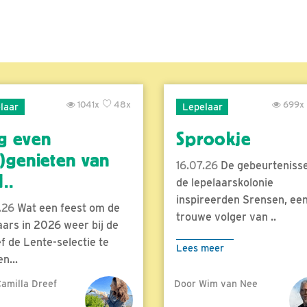
1041x
48x
699x
laar
Lepelaar
g even
Sprookje
)genieten van
16.07.26
De gebeurtenisse
..
de lepelaarskolonie
inspireerden Srensen, ee
.26
Wat een feest om de
trouwe volger van ..
aars in 2026 weer bij de
f de Lente-selectie te
Lees meer
n...
amilla Dreef
Door Wim van Nee
meer