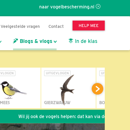
naar vogelbescherming.nl
HELP MEE
Veelgestelde vragen
Contact
Blogs & vlogs
In de klas
EVLOGEN
UITGEVLOGEN
UITGEVLOGEN
MEES
GIERZWALUW
BOSUIL
Wil jij ook de vogels helpen: dat kan via de link!
*
Seizoe