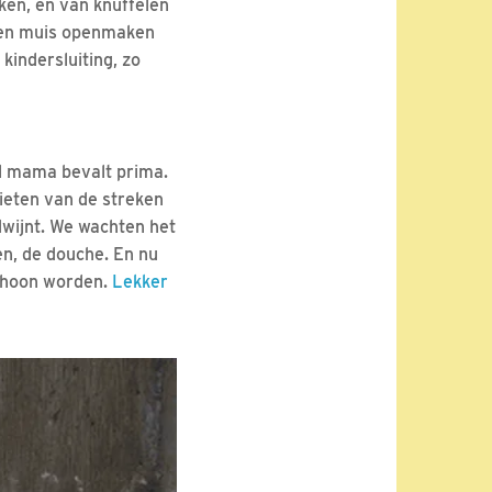
ken, en van knuffelen
f een muis openmaken
kindersluiting, zo
el mama bevalt prima.
ieten van de streken
rdwijnt. We wachten het
n, de douche. En nu
 schoon worden.
Lekker