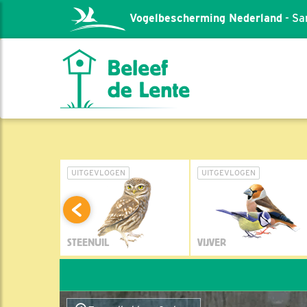
Vogelbescherming Nederland
- Sa
L
UITGEVLOGEN
UITGEVLOGEN
STEENUIL
VIJVER