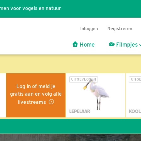
men voor vogels en natuur
Inloggen
Registreren
Home
Filmpjes
UITGEVLOGEN
UITG
Log in of meld je
gratis aan en volg alle
livestreams
LEPELAAR
KOOL