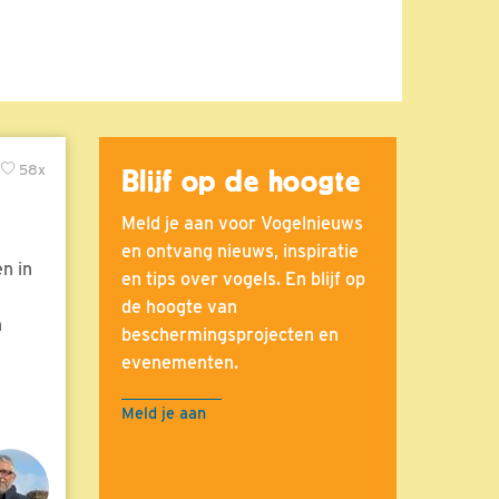
58x
Blijf op de hoogte
Meld je aan voor Vogelnieuws
en ontvang nieuws, inspiratie
n in
en tips over vogels. En blijf op
de hoogte van
n
beschermingsprojecten en
evenementen.
Meld je aan