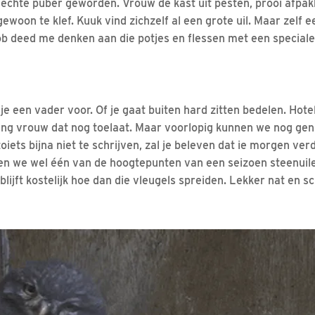
 echte puber geworden. Vrouw de kast uit pesten, prooi afpak
 gewoon te klef. Kuuk vind zichzelf al een grote uil. Maar zel
b deed me denken aan die potjes en flessen met een speciale 
je een vader voor. Of je gaat buiten hard zitten bedelen. Hot
ng vrouw dat nog toelaat. Maar voorlopig kunnen we nog gen
 zoiets bijna niet te schrijven, zal je beleven dat ie morgen ve
en we wel één van de hoogtepunten van een seizoen steenuile
blijft kostelijk hoe dan die vleugels spreiden. Lekker nat en