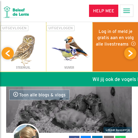
HELP MEE
Men
UITGEVLOGEN
UITGEVLOGEN
Log in of meld je
gratis aan en volg
alle livestreams
STEENUIL
VIJVER
Wil jij ook de vogels h
Toon alle blogs & vlogs
Lekker kussentje