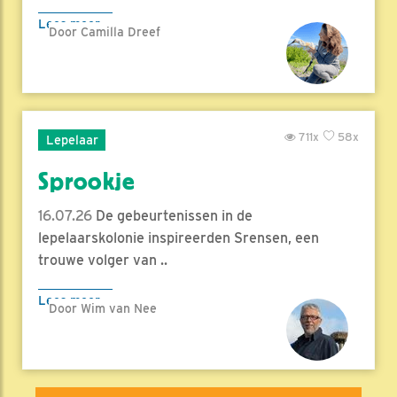
Lees meer
Door Camilla Dreef
711x
58x
Lepelaar
Sprookje
16.07.26
De gebeurtenissen in de
lepelaarskolonie inspireerden Srensen, een
trouwe volger van ..
Lees meer
Door Wim van Nee