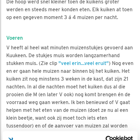
Die hoop werd snel kleiner toen de kuikens groter
werden en steeds meer konden eten. Elk kuiken at toen
op een gegeven moment 3 á 4 muizen per nacht.
Voeren
V heeft al heel wat minuten muizenstukjes gevoerd aan
Kuukeen. De stukjes muis worden langzamerhand
stukken muis. (Zie clip
"veel erin...veel eruit"
) Nog even
en er gaan hele muizen naar binnen bij het kuiken. Het
kuiken zit nog minstens 3 weken in de kast, dat zijn 21
nachten. In al die nachten moet het kuiken dus al die
prooien die M (en later V ook) nog komt brengen én de
voorraad weg gaan werken. Ik ben benieuwd of V gaat
helpen met het eten van de muizen (doet ze nu al een
klein beetje, want ook zij moet toch iets eten
tussendoor) en of de aanvoer van muizen zal worden
aangepast aan de behoefte.