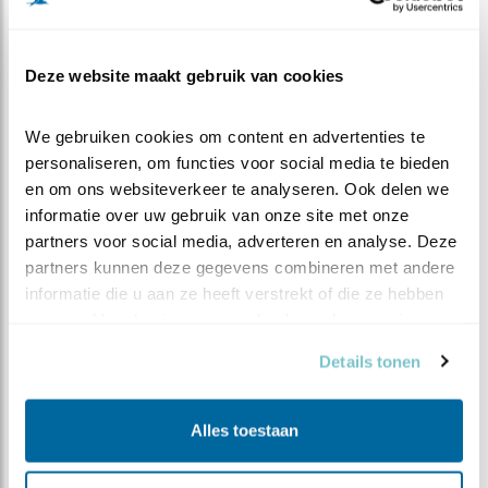
Aanvoer
Deze website maakt gebruik van cookies
In vergelijking met vorige jaren (zie tabel onderin) kun
je zien dat de aanvoer dit jaar wel bijzonder hoog is. Je
We gebruiken cookies om content en advertenties te 
zou bijna denken dat M nog het idee heeft dat hij 3
personaliseren, om functies voor social media te bieden 
kuikens moet voorzien van voedsel. Of zou het
en om ons websiteverkeer te analyseren. Ook delen we 
andersom zijn, hij brengt gewoon het aantal muizen dat
informatie over uw gebruik van onze site met onze 
hij per nacht kan vangen en V legt op basis daarvan een
partners voor social media, adverteren en analyse. Deze 
aantal eieren. Tsja en als dan een aantal eieren kapot
partners kunnen deze gegevens combineren met andere 
gaan of niet uitkomen, dan zijn er gewoon een beetje te
informatie die u aan ze heeft verstrekt of die ze hebben 
veel muizen......
verzameld op basis van uw gebruik van hun services.
Details tonen
Bewonder en geniet,
Renée
Alles toestaan