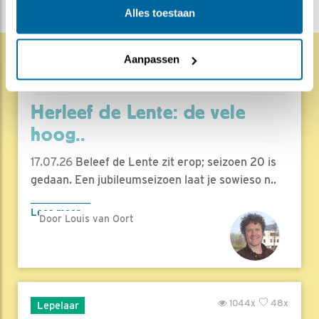
Alles toestaan
Aanpassen
1813x
67x
Natuur en Vogels
Herleef de Lente: de vele
hoog..
17.07.26
Beleef de Lente zit erop; seizoen 20 is
gedaan. Een jubileumseizoen laat je sowieso n..
Lees meer
Door Louis van Oort
1044x
48x
Lepelaar