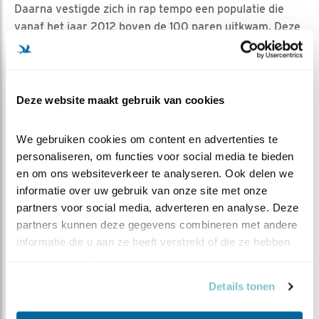
Daarna vestigde zich in rap tempo een populatie die
vanaf het jaar 2012 boven de 100 paren uitkwam. Deze
ontwikkeling houdt gelijke tred met die in België en
vloeit voort uit een sterke toename in het Roergebied
en andere regio's in Duitsland. Hier werd broeden van
Slechtvalken in dichtbevolkte omgeving bevorderd
Deze website maakt gebruik van cookies
door het uitzetten van gefokte vogels en het aanbieden
van nestkasten
We gebruiken cookies om content en advertenties te 
personaliseren, om functies voor social media te bieden 
Engbert
en om ons websiteverkeer te analyseren. Ook delen we 
informatie over uw gebruik van onze site met onze 
MEER OVER
Vind ik leuk
partners voor social media, adverteren en analyse. Deze 
Bewaar deze blog
partners kunnen deze gegevens combineren met andere 
Slechtvalk
Alle Beleef de
informatie die u aan ze heeft verstrekt of die ze hebben 
verzameld op basis van uw gebruik van hun services.
Lente blogs
Details tonen
DEEL DIT BERICHT