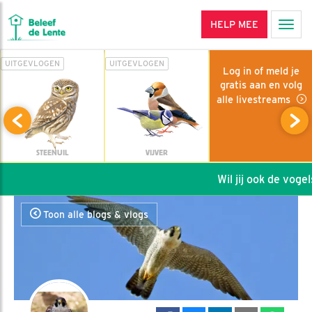
HELP MEE
Men
UITGEVLOGEN
UITGEVLOGEN
Log in of meld je
gratis aan en volg
alle livestreams
STEENUIL
VIJVER
Wil jij ook de vogels
Toon alle blogs & vlogs