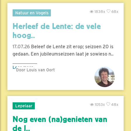
1838x
68x
Natuur en Vogels
Herleef de Lente: de vele
hoog..
17.07.26
Beleef de Lente zit erop; seizoen 20 is
gedaan. Een jubileumseizoen laat je sowieso n..
Lees meer
Door Louis van Oort
1053x
48x
Lepelaar
Nog even (na)genieten van
de l..