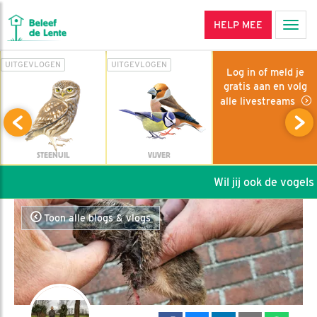
HELP MEE
Men
UITGEVLOGEN
UITGEVLOGEN
Log in of meld je
gratis aan en volg
alle livestreams
STEENUIL
VIJVER
Wil jij ook de vogels h
Toon alle blogs & vlogs