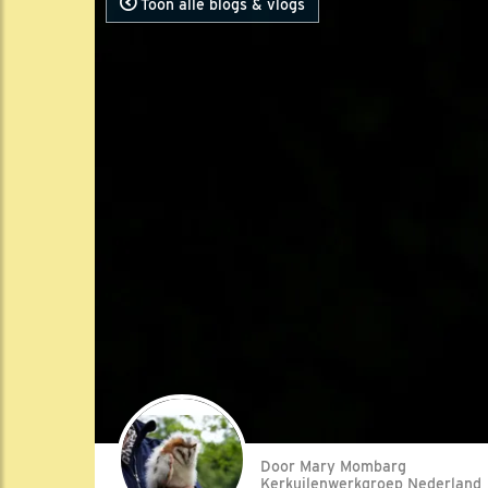
Toon alle blogs & vlogs
Door Mary Mombarg
Kerkuilenwerkgroep Nederland