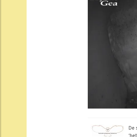
De 
‘he