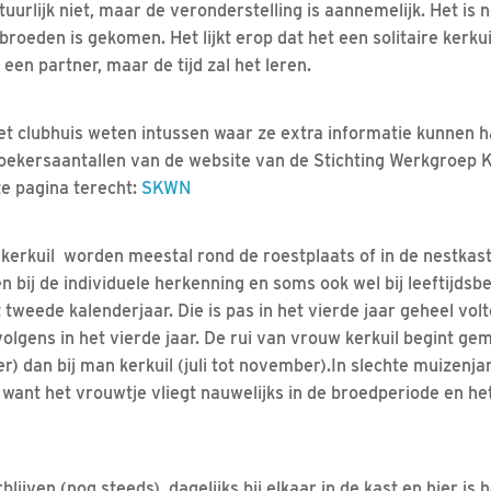
uurlijk niet, maar de veronderstelling is aannemelijk. Het is
t broeden is gekomen. Het lijkt erop dat het een solitaire kerku
 een partner, maar de tijd zal het leren.
het clubhuis weten intussen waar ze extra informatie kunnen h
zoekersaantallen van de website van de Stichting Werkgroep K
ze pagina terecht:
SKWN
kerkuil worden meestal rond de roestplaats of in de nestka
bij de individuele herkenning en soms ook wel bij leeftijdsbep
t tweede kalenderjaar. Die is pas in het vierde jaar geheel vo
volgens in het vierde jaar. De rui van vrouw kerkuil begint 
r) dan bij man kerkuil (juli tot november).In slechte muizenjare
 want het vrouwtje vliegt nauwelijks in de broedperiode en he
lijven (nog steeds) dagelijks bij elkaar in de kast en hier is h