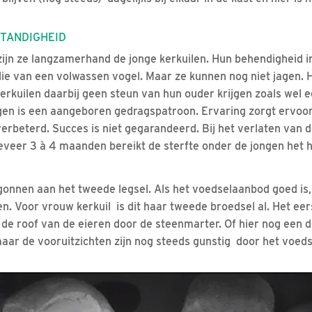
STANDIGHEID
zijn ze langzamerhand de jonge kerkuilen. Hun behendigheid in
ie van een volwassen vogel. Maar ze kunnen nog niet jagen. He
erkuilen daarbij geen steun van hun ouder krijgen zoals wel 
agen is een aangeboren gedragspatroon. Ervaring zorgt ervoo
rbeterd. Succes is niet gegarandeerd. Bij het verlaten van 
geveer 3 à 4 maanden bereikt de sterfte onder de jongen het 
egonnen aan het tweede legsel. Als het voedselaanbod goed is,
n. Voor vrouw kerkuil is dit haar tweede broedsel al. Het eer
de roof van de eieren door de steenmarter. Of hier nog een
, maar de vooruitzichten zijn nog steeds gunstig door het voed