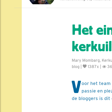
Het ei
kerkui
Mary Mombarg, Kerkui
blog
|
1387x |
36
V
oor het team 
passie en ple
de bloggers is dit