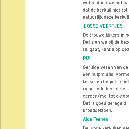
weten doen we het nat
dat de kerkuil niet to
natuurlijk deze kerkuil
LOSSE VEERTJES
De trouwe kijkers in 
Dat zien we bij de be
rui gaat, kunt u op de
RUI
Geruide veren van de 
een hulpmiddel vormen 
kerkuilen begint in he
ruiperiode begint ver
eerder (mei tot oktobe
Dat is goed geregeld ,
broedseizoen.
Alde Feanen
De jonge kerkuilen verb