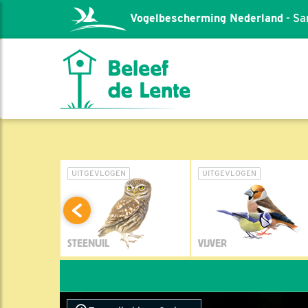
Vogelbescherming Nederland
- Sa
L
UITGEVLOGEN
UITGEVLOGEN
STEENUIL
VIJVER