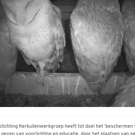
stichting Kerkuilenwerkgroep heeft tot doel het ‘beschermen 
t geven van voorlichting en educatie, door het plaatsen van n