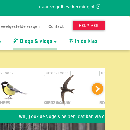
naar vogelbescherming.nl
HELP MEE
Veelgestelde vragen
Contact
Blogs & vlogs
In de klas
EVLOGEN
UITGEVLOGEN
UITGEVLOGEN
MEES
GIERZWALUW
BOSUIL
il jij ook de vogels helpen: dat kan via de link!
*
Seizoen 