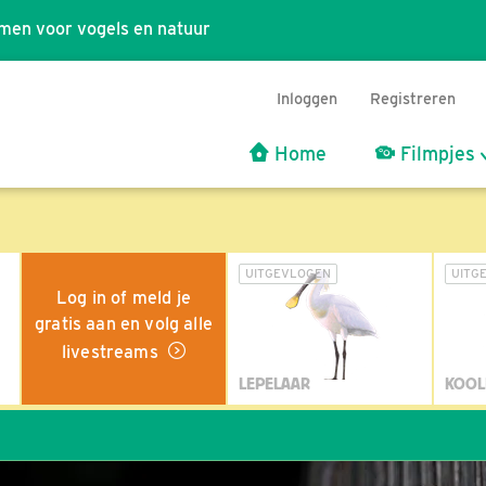
men voor vogels en natuur
Inloggen
Registreren
Home
Filmpjes
UITGEVLOGEN
UITG
Log in of meld je
gratis aan en volg alle
livestreams
LEPELAAR
KOOL
W