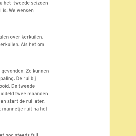
 nu het tweede seizoen
il is. We wensen
alen over kerkuilen.
erkuilen. Als het om
st gevonden. Ze kunnen
aling. De rui bij
ltooid. De tweede
gemiddeld twee maanden
n start de rui later.
t mannetje ruit na het
et nog steeds full