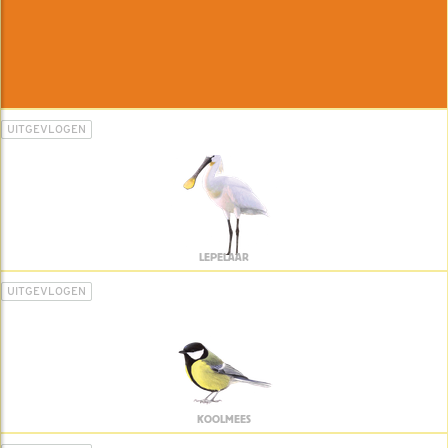
UITGEVLOGEN
LEPELAAR
UITGEVLOGEN
KOOLMEES