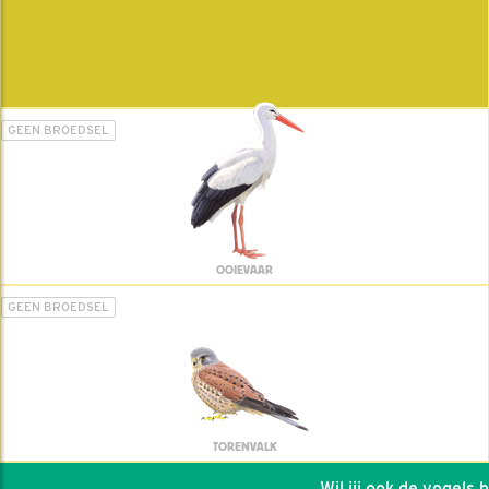
GEEN BROEDSEL
OOIEVAAR
GEEN BROEDSEL
TORENVALK
Wil jij ook de vogels hel