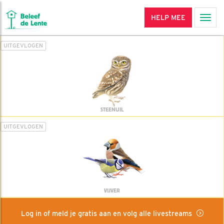
HELP MEE
Men
UITGEVLOGEN
STEENUIL
UITGEVLOGEN
VIJVER
Log in of meld je gratis aan en volg alle livestreams