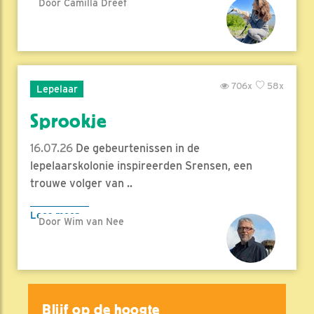
Door Camilla Dreef
706x
58x
Lepelaar
Sprookje
16.07.26
De gebeurtenissen in de
lepelaarskolonie inspireerden Srensen, een
trouwe volger van ..
Lees meer
Door Wim van Nee
Blijf op de hoogte