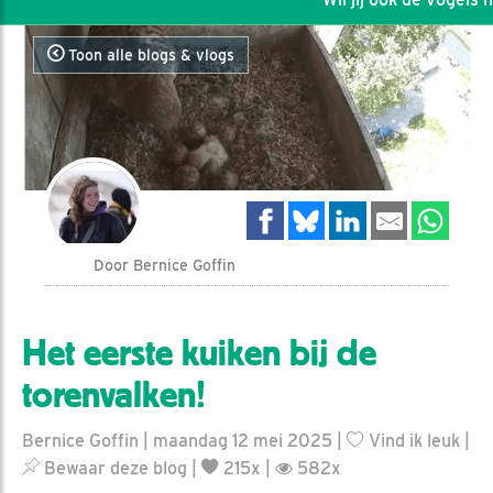
Toon alle blogs & vlogs
Door Bernice Goffin
Het eerste kuiken bij de
torenvalken!
Bernice Goffin | maandag 12 mei 2025 |
Vind ik leuk
|
Bewaar deze blog
|
215x |
582x