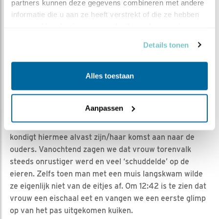
partners kunnen deze gegevens combineren met andere 
informatie die u aan ze heeft verstrekt of die ze hebben 
De eerste glimp van het kuiken: vrouw heeft de eerste
verzameld op basis van uw gebruik van hun services.
eischaal verwijderd, de andere dop zit nog op de kop van
het kuiken.
Details tonen
DE VOORTEKENEN
Alles toestaan
De voortekenen dat de kuikens op komst waren,
werden gisteren al steeds duidelijker. Er waren piepjes
Aanpassen
uit de eieren te horen, wat gewoonlijk grofweg 1 dag
voor het uitkomen van de eieren gebeurt. Het kuiken
kondigt hiermee alvast zijn/haar komst aan naar de
ouders. Vanochtend zagen we dat vrouw torenvalk
steeds onrustiger werd en veel ‘schuddelde’ op de
eieren. Zelfs toen man met een muis langskwam wilde
ze eigenlijk niet van de eitjes af. Om 12:42 is te zien dat
vrouw een eischaal eet en vangen we een eerste glimp
op van het pas uitgekomen kuiken.