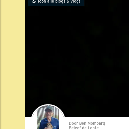
Toon alle blogs & vlogs
Door Ben Mombarg
Beleef de Lente