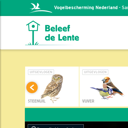
Vogelbescherming Nederland
- Sa
L
UITGEVLOGEN
UITGEVLOGEN
STEENUIL
VIJVER