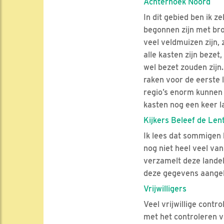
Achterhoek Noord
In dit gebied ben ik ze
begonnen zijn met broe
veel veldmuizen zijn, 
alle kasten zijn beze
wel bezet zouden zijn.
raken voor de eerste l
regio’s enorm kunnen 
kasten nog een keer la
Kijkers Beleef de Len
Ik lees dat sommigen k
nog niet heel veel va
verzamelt deze landeli
deze gegevens aangele
Vrijwilligers
Veel vrijwillige cont
met het controleren v