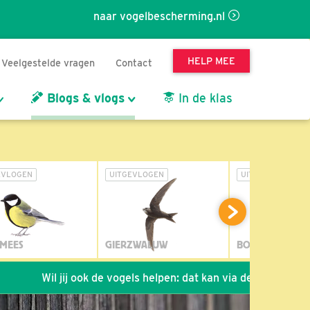
naar vogelbescherming.nl
HELP MEE
Veelgestelde vragen
Contact
Blogs & vlogs
In de klas
EVLOGEN
UITGEVLOGEN
UITGEVLOGEN
MEES
GIERZWALUW
BOSUIL
l jij ook de vogels helpen: dat kan via de link!
*
Seizoen 2