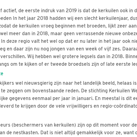
lf actief, de eerste indruk van 2019 is dat de kerkuilen ook in 
den In het jaar 2018 hadden wij een slecht kerkuilenjaar, dus
zodat de kerkuilen vroeg beginnen met broeden, lijkt zeer aan
t, wel meer dan in 2018, maar geen verrassende nieuwe onbeze
 In deze regio valt het wel op dat er nu later in het jaar ook 
eg en daar zijn nu nog jongen van een week of vijf zes. Daaraa
verschillen. Wij hebben wel grotere legsels dan in 2018. Binn
ngs om te kijken of er tweede broedsels zijn of late eerste le
te
ijkers wel nieuwsgierig zijn naar het landelijk beeld, helaas i
n te zeggen om bovenstaande reden. De stichting Kerkuilen 
jke gegevens eenmaal per jaar in januari. En meestal is dit e
verd te krijgen door de vele vrijwilligers en regio-coördinat
roleurs (beschermers van kerkuilen) zijn op dit moment voor d
an de nestkasten. Dat is niet altijd gemakkelijk voor ze, wan