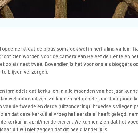
al opgemerkt dat de blogs soms ook wel in herhaling vallen. T
t groot zien worden voor de camera van Beleef de Lente en het
et zo als nest twee. Bovendien is het voor ons als bloggers o
 te blijven verzorgen.
en inmiddels dat kerkuilen in alle maanden van het jaar kunn
dan wel optimaal zijn. Zo kunnen het gehele jaar door jonge 
an de tweede en derde (uitzondering) broedsels vliegen pas 
en dat deze kerkuil al vroeg het eerste ei heeft gelegd, name
de kerkuil in april/mei de eieren. We kunnen zien dat het voe
aar dit wil niet zeggen dat dit beeld landelijk is.