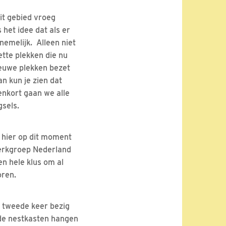
dit gebied vroeg
 het idee dat als er
nemelijk. Alleen niet
tte plekken die nu
nieuwe plekken bezet
n kun je zien dat
enkort gaan we alle
gsels.
s hier op dit moment
Werkgroep Nederland
en hele klus om al
oren.
e tweede keer bezig
t de nestkasten hangen