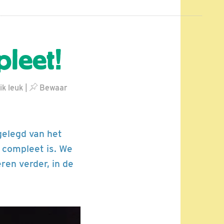
pleet!
ik leuk
|
Bewaar
gelegd van het
l compleet is. We
ren verder, in de