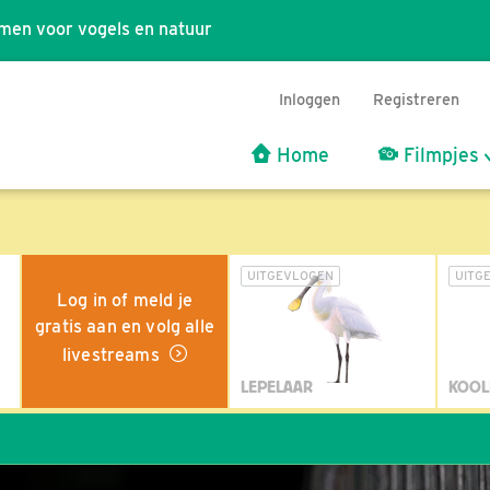
men voor vogels en natuur
Inloggen
Registreren
Home
Filmpjes
UITGEVLOGEN
UITG
Log in of meld je
gratis aan en volg alle
livestreams
LEPELAAR
KOOL
Wi