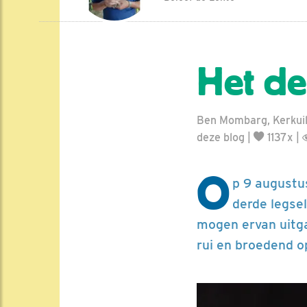
Het der
Ben Mombarg, Kerkuil
deze blog
|
1137x |
O
p 9 augustus
derde legsel
mogen ervan uitga
rui en broedend o