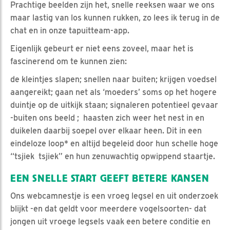
Prachtige beelden zijn het, snelle reeksen waar we ons
maar lastig van los kunnen rukken, zo lees ik terug in de
chat en in onze tapuitteam-app.
Eigenlijk gebeurt er niet eens zoveel, maar het is
fascinerend om te kunnen zien:
de kleintjes slapen; snellen naar buiten; krijgen voedsel
aangereikt; gaan net als ‘moeders’ soms op het hogere
duintje op de uitkijk staan; signaleren potentieel gevaar
-buiten ons beeld ; haasten zich weer het nest in en
duikelen daarbij soepel over elkaar heen. Dit in een
eindeloze loop* en altijd begeleid door hun schelle hoge
“tsjiek tsjiek” en hun zenuwachtig opwippend staartje.
EEN SNELLE START GEEFT BETERE KANSEN
Ons webcamnestje is een vroeg legsel en uit onderzoek
blijkt -en dat geldt voor meerdere vogelsoorten- dat
jongen uit vroege legsels vaak een betere conditie en