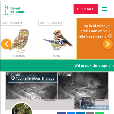
HELP MEE
Men
UITGEVLOGEN
UITGEVLOGEN
Log in of meld je
gratis aan en volg
alle livestreams
STEENUIL
VIJVER
Wil jij ook de vogels hel
Toon alle blogs & vlogs
Screenshots webcam