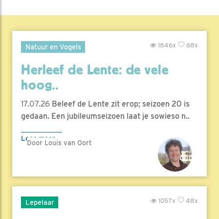
1846x
68x
Natuur en Vogels
Herleef de Lente: de vele
hoog..
17.07.26
Beleef de Lente zit erop; seizoen 20 is
gedaan. Een jubileumseizoen laat je sowieso n..
Lees meer
Door Louis van Oort
1057x
48x
Lepelaar