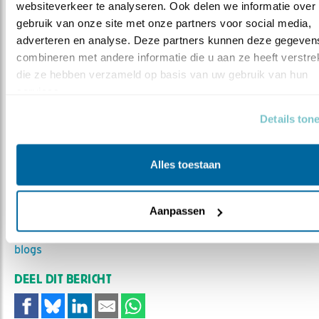
websiteverkeer te analyseren. Ook delen we informatie over 
gebruik van onze site met onze partners voor social media, 
adverteren en analyse. Deze partners kunnen deze gegevens
combineren met andere informatie die u aan ze heeft verstrekt
die ze hebben verzameld op basis van uw gebruik van hun 
services.
Details ton
Onderste foto reeks: Adri de Groot/ vogeldagboek.nl
Alles toestaan
MEER OVER
Vind ik leuk
Aanpassen
Bewaar deze blog
Tapuit
Alle Beleef de Lente
blogs
DEEL DIT BERICHT