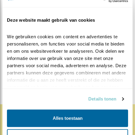
Beleef de Lente soort eraan komt! Hopelijk zet dit
gedrag door en gaan wij binnenkort veel meer zien van
Deze website maakt gebruik van cookies
deze prachtige, zeldzame broedvogel.
We gebruiken cookies om content en advertenties te 
MEER OVER
Vind ik leuk
personaliseren, om functies voor social media te bieden 
Bewaar deze blog
en om ons websiteverkeer te analyseren. Ook delen we 
Bontbekplevier
Alle Beleef
informatie over uw gebruik van onze site met onze 
de Lente blogs
partners voor social media, adverteren en analyse. Deze 
partners kunnen deze gegevens combineren met andere 
DEEL DIT BERICHT
informatie die u aan ze heeft verstrekt of die ze hebben 
verzameld op basis van uw gebruik van hun services.
Details tonen
Alles toestaan
1809x
67x
Natuur en Vogels