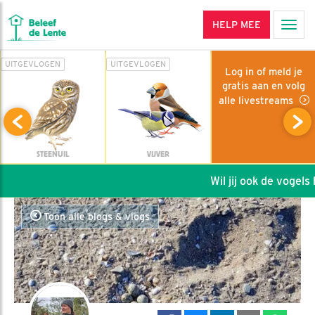
HELP MEE
Men
UITGEVLOGEN
UITGEVLOGEN
Log in of meld je
gratis aan en volg
alle livestreams
STEENUIL
VIJVER
Wil jij ook de vogels h
Toon alle blogs & vlogs