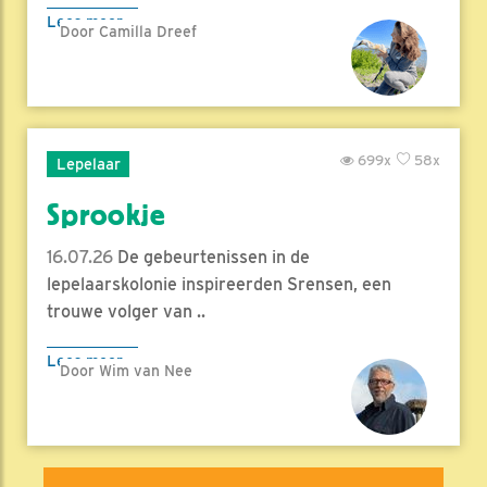
Lees meer
Door Camilla Dreef
699x
58x
Lepelaar
Sprookje
16.07.26
De gebeurtenissen in de
lepelaarskolonie inspireerden Srensen, een
trouwe volger van ..
Lees meer
Door Wim van Nee