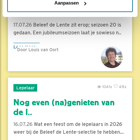
Herleef de Lente: de vele
Aanpassen
hoog..
17.07.26
Beleef de Lente zit erop; seizoen 20 is
gedaan. Een jubileumseizoen laat je sowieso n..
Lees meer
Door Louis van Oort
1041x
48x
Lepelaar
Nog even (na)genieten van
de l..
16.07.26
Wat een feest om de lepelaars in 2026
weer bij de Beleef de Lente-selectie te hebben...