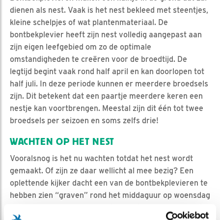
dienen als nest. Vaak is het nest bekleed met steentjes,
kleine schelpjes of wat plantenmateriaal. De
bontbekplevier heeft zijn nest volledig aangepast aan
zijn eigen leefgebied om zo de optimale
omstandigheden te creëren voor de broedtijd. De
legtijd begint vaak rond half april en kan doorlopen tot
half juli. In deze periode kunnen er meerdere broedsels
zijn. Dit betekent dat een paartje meerdere keren een
nestje kan voortbrengen. Meestal zijn dit één tot twee
broedsels per seizoen en soms zelfs drie!
WACHTEN OP HET NEST
Vooralsnog is het nu wachten totdat het nest wordt
gemaakt. Of zijn ze daar wellicht al mee bezig? Een
oplettende kijker dacht een van de bontbekplevieren te
hebben zien “graven” rond het middaguur op woensdag
1 april (geen grap!). Wie weet was dit een van de eerste
tekenen dat het allereerste nest van deze nieuwe