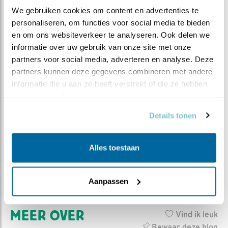
We gebruiken cookies om content en advertenties te 
personaliseren, om functies voor social media te bieden 
en om ons websiteverkeer te analyseren. Ook delen we 
Het Nederlands Instituut voor Ecologie (NIOO-
informatie over uw gebruik van onze site met onze 
KNAW) doet fundamenteel en strategisch
partners voor social media, adverteren en analyse. Deze 
ecologisch onderzoek. Met meer dan 300
partners kunnen deze gegevens combineren met andere 
onderzoekers en studenten is het NIOO één van de
informatie die u aan ze heeft verstrekt of die ze hebben 
grootste onderzoeksinstituten van de Koninklijke
verzameld op basis van uw gebruik van hun services.
Nederlandse Akademie van Wetenschappen
(KNAW). De NIOO-ers bestuderen organismen,
Details tonen
populaties, levensgemeenschappen en
ecosystemen. Samen onderzoeken ze de volle
Alles toestaan
breedte van planten-, dier- en microbiële ecologie,
zowel op het land als in het water. Bezoek de
website van NIOO
Aanpassen
MEER OVER
Vind ik leuk
Bewaar deze blog