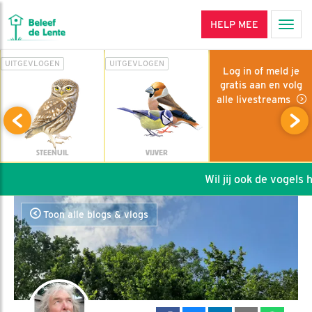
HELP MEE
Men
UITGEVLOGEN
UITGEVLOGEN
Log in of meld je
gratis aan en volg
alle livestreams
STEENUIL
VIJVER
Wil jij ook de vogels he
Toon alle blogs & vlogs