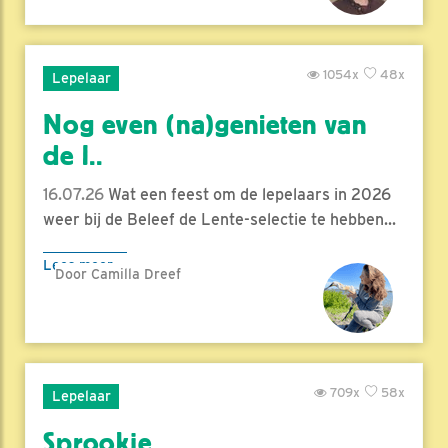
1054x
48x
Lepelaar
Nog even (na)genieten van
de l..
16.07.26
Wat een feest om de lepelaars in 2026
weer bij de Beleef de Lente-selectie te hebben...
Lees meer
Door Camilla Dreef
709x
58x
Lepelaar
Sprookje