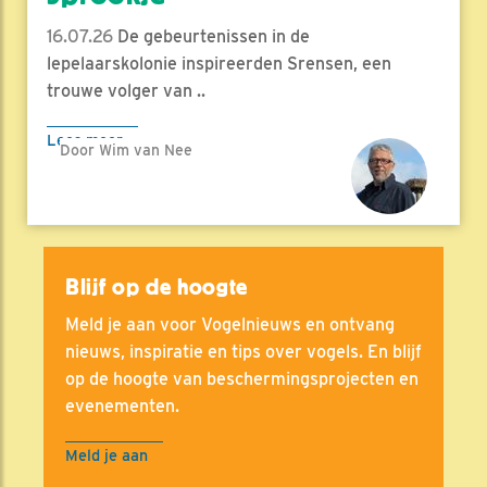
16.07.26
De gebeurtenissen in de
lepelaarskolonie inspireerden Srensen, een
trouwe volger van ..
Lees meer
Door Wim van Nee
Blijf op de hoogte
Meld je aan voor Vogelnieuws en ontvang
nieuws, inspiratie en tips over vogels. En blijf
op de hoogte van beschermingsprojecten en
evenementen.
Meld je aan