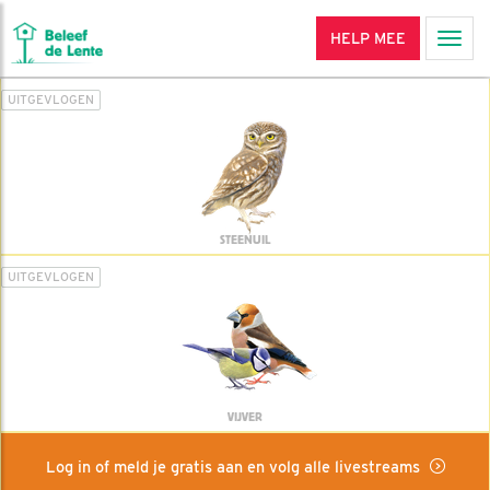
HELP MEE
Men
UITGEVLOGEN
STEENUIL
UITGEVLOGEN
VIJVER
Log in of meld je gratis aan en volg alle livestreams