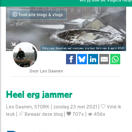
Toon alle blogs & vlogs
Foto Leo: Koud en nat voorjaar, zie hier foto van 6 april 2021
Door Leo Daanen
Heel erg jammer
Leo Daanen, STORK | zondag 23 mei 2021 |
Vind ik
leuk
|
Bewaar deze blog
|
707x |
456x