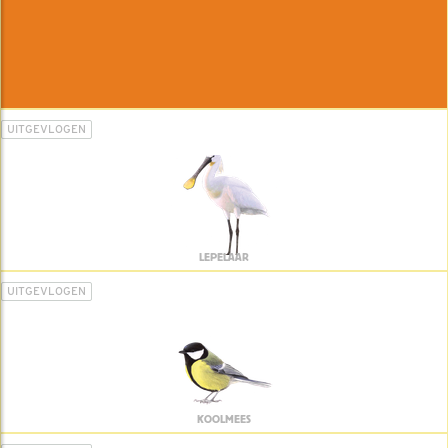
UITGEVLOGEN
LEPELAAR
UITGEVLOGEN
KOOLMEES