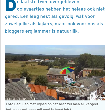
D
e laatste twee overgebleven
ooievaartjes hebben het helaas ook niet
gered. Een leeg nest als gevolg, wat voor
zowel jullie als kijkers, maar ook voor ons als
bloggers erg jammer is natuurlijk.
Foto Leo: Leo met ligbed op het nest zei men al, vergeet
het maar ook voor mij veel te koud joh !