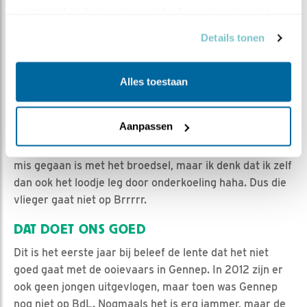
zeggen. De kuikens warmen dus niet op, bedelen niet
verzameld op basis van uw gebruik van hun services.
meer om voedsel en gaan dan dood door
Details tonen
onderkoeling.
LIGBED
Alles toestaan
Er werd al meerdere malen gesuggereerd dat ik zoals
ik twee jaar geleden mijn foto plaatste met het ligbed
Aanpassen
op het nest, dus nu ook maar op het nest moest gaan
liggen. We hebben inderdaad wel vroeg vakantie nu het
mis gegaan is met het broedsel, maar ik denk dat ik zelf
dan ook het loodje leg door onderkoeling haha. Dus die
vlieger gaat niet op Brrrrr.
DAT DOET ONS GOED
Dit is het eerste jaar bij beleef de lente dat het niet
goed gaat met de ooievaars in Gennep. In 2012 zijn er
ook geen jongen uitgevlogen, maar toen was Gennep
nog niet op BdL. Nogmaals het is erg jammer, maar de