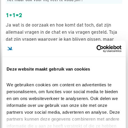
1+1=2
Ja wat is de oorzaak en hoe komt dat toch, dat zijn
allemaal vragen in de chat en via vragen gesteld. Tsja
dat zijn vragen waarover je kan blijven gissen, maar
voor ons is het wel duidelijk eigenlijk. Een veel te koud
(zie Header foto april 2021 boven) en veel te nat
voorjaar in het begin ook weinig variatie aan klein
voedsel, zoals kevers, torren, sprinkhanen enz.
Deze website maakt gebruik van cookies
Wormen waren er genoeg, want wat de ouders op
braakten waren best flinke porties. Maar onderkoeling
We gebruiken cookies om content en advertenties te 
door een nest wat (wel goed water doorlaat) maar door
personaliseren, om functies voor social media te bieden 
aanhoudende regen dat het nestmateriaal het water als
en om ons websiteverkeer te analyseren. Ook delen we 
het ware opzuigt doet ze geen goed. Dan komen de
informatie over uw gebruik van onze site met onze 
ouders die voedsel zoeken in kletsnatte weilanden ook
partners voor social media, adverteren en analyse. Deze 
nog met een kletsnat verenpak en zelf enigszins ook
partners kunnen deze gegevens combineren met andere 
afgekoeld thuis. Ja dan is 1+1=2 om het zo maar te
informatie die u aan ze heeft verstrekt of die ze hebben 