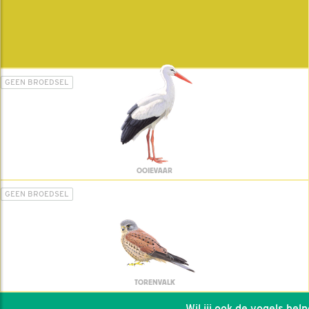
GEEN BROEDSEL
OOIEVAAR
GEEN BROEDSEL
TORENVALK
Wil jij ook de vogels helpen