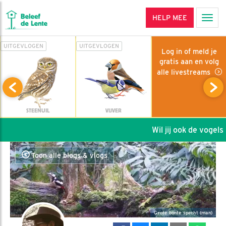
HELP MEE
Men
UITGEVLOGEN
UITGEVLOGEN
Log in of meld je
gratis aan en volg
alle livestreams
STEENUIL
VIJVER
Wil jij ook de vogels h
Toon alle blogs & vlogs
Grote bonte specht (man)