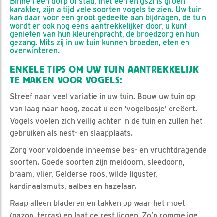
Binnen een dorp of stad, met een enigszins groen
karakter, zijn altijd vele soorten vogels te zien. Uw tuin
kan daar voor een groot gedeelte aan bijdragen, de tuin
wordt er ook nog eens aantrekkelijker door, u kunt
genieten van hun kleurenpracht, de broedzorg en hun
gezang. Mits zij in uw tuin kunnen broeden, eten en
overwinteren.
ENKELE TIPS OM UW TUIN AANTREKKELIJK
TE MAKEN VOOR VOGELS:
Streef naar veel variatie in uw tuin. Bouw uw tuin op
van laag naar hoog, zodat u een ‘vogelbosje’ creëert.
Vogels voelen zich veilig achter in de tuin en zullen het
gebruiken als nest- en slaapplaats.
Zorg voor voldoende inheemse bes- en vruchtdragende
soorten. Goede soorten zijn meidoorn, sleedoorn,
braam, vlier, Gelderse roos, wilde liguster,
kardinaalsmuts, aalbes en hazelaar.
Raap alleen bladeren en takken op waar het moet
(gazon, terras) en laat de rest liggen. Zo’n rommelige