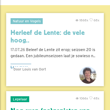
1868x
68x
Natuur en Vogels
Herleef de Lente: de vele
hoog..
17.07.26
Beleef de Lente zit erop; seizoen 20 is
gedaan. Een jubileumseizoen laat je sowieso n..
Lees meer
Door Louis van Oort
1066x
48x
Lepelaar