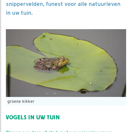
snippervelden, funest voor alle natuurleven
in uw tuin.
groene kikker
VOGELS IN UW TUIN