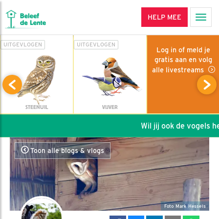
HELP MEE
Men
UITGEVLOGEN
UITGEVLOGEN
Log in of meld je
gratis aan en volg
alle livestreams
STEENUIL
VIJVER
Wil jij ook de vogels help
Toon alle blogs & vlogs
Foto Mark Hessels