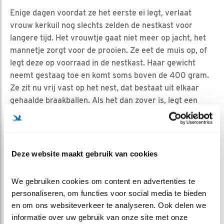
Enige dagen voordat ze het eerste ei legt, verlaat
vrouw kerkuil nog slechts zelden de nestkast voor
langere tijd. Het vrouwtje gaat niet meer op jacht, het
mannetje zorgt voor de prooien. Ze eet de
muis op, of
legt deze op voorraad in de nestkast. Haar gewicht
neemt gestaag toe en komt soms boven de 400 gram.
Ze zit nu vrij vast op het nest, dat bestaat uit elkaar
gehaalde braakballen. Als het dan zover is, legt een
vrouw kerkuil gemiddeld vier tot zeven eieren.
WAAROM DE KERKUIL OP ÉÉN POOT STAAT
We zien de kerkuilen behalve paren ook vaak op één
Deze website maakt gebruik van cookies
poot staan. Hoe zit dat? Vogelslaap kan variëren van
korte ‘hazenslaapjes’ tot zeer diepe slaap. De meeste
We gebruiken cookies om content en advertenties te 
vogels slapen met een naar achteren gedraaide kop
personaliseren, om functies voor social media te bieden 
onder de schouderveren gestoken, of met de kop naar
en om ons websiteverkeer te analyseren. Ook delen we 
achteren gericht op de schouders. Veel vogels, vooral
informatie over uw gebruik van onze site met onze 