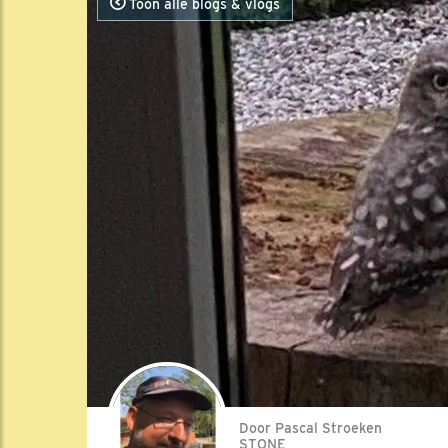
Toon alle blogs & vlogs
Door Pascal Stroeken
STONE