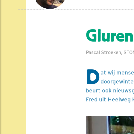
Gluren
Pascal Stroeken, STON
D
at wij mense
doorgewinter
beurt ook nieuwsg
Fred uit Heelweg 