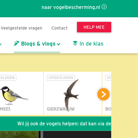
naar vogelbescherming.nl
HELP MEE
Veelgestelde vragen
Contact
Blogs & vlogs
In de klas
EVLOGEN
UITGEVLOGEN
UITGEVLOGEN
MEES
GIERZWALUW
BOSUIL
ij ook de vogels helpen: dat kan via de link!
*
Seizoen 2026