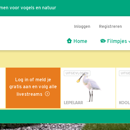
men voor vogels en natuur
Inloggen
Registreren
Home
Filmpjes
UITGEVLOGEN
UITG
Log in of meld je
gratis aan en volg alle
livestreams
LEPELAAR
KOOL
Wil j