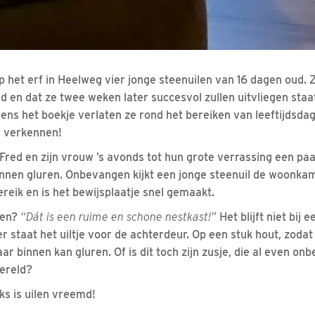
p het erf in Heelweg vier jonge steenuilen van 16 dagen oud. Z
 en dat ze twee weken later succesvol zullen uitvliegen staat 
ens het boekje verlaten ze rond het bereiken van leeftijdsdag
e verkennen!
Fred en zijn vrouw ’s avonds tot hun grote verrassing een pa
nnen gluren. Onbevangen kijkt een jonge steenuil de woonkame
reik en is het bewijsplaatje snel gemaakt.
ken?
“Dát is een ruime en schone nestkast!”
Het blijft niet bij 
r staat het uiltje voor de achterdeur. Op een stuk hout, zoda
ar binnen kan gluren. Of is dit toch zijn zusje, die al even on
ereld?
ks is uilen vreemd!