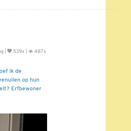
og
|
539x |
487x
oef ik de
teenuilen op hun
eelt? Erfbewoner