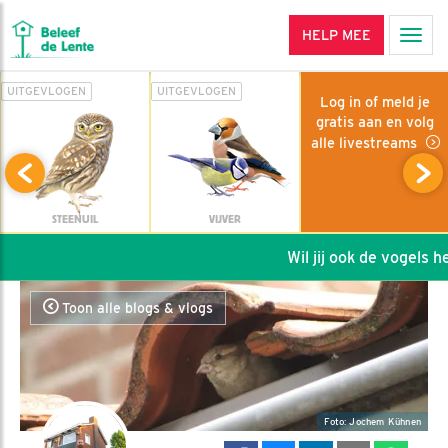
HELP MEE
Men
UITGEVLOGEN
UITGEVLOGEN
Log in of meld je
gratis aan en volg
alle livestreams
STEENUIL
VIJVER
Wil jij ook de vogels hel
Toon alle blogs & vlogs
Foto: Jochem Kühnen