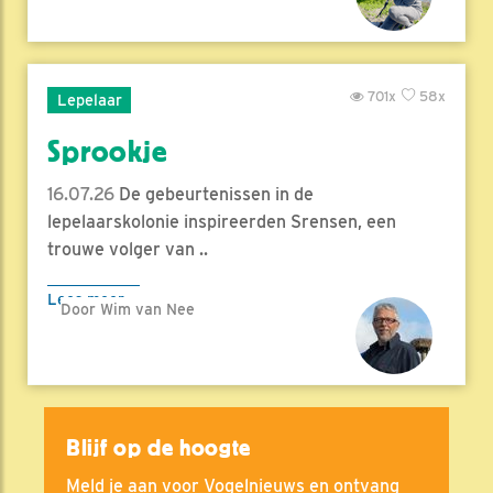
701x
58x
Lepelaar
Sprookje
16.07.26
De gebeurtenissen in de
lepelaarskolonie inspireerden Srensen, een
trouwe volger van ..
Lees meer
Door Wim van Nee
Blijf op de hoogte
Meld je aan voor Vogelnieuws en ontvang