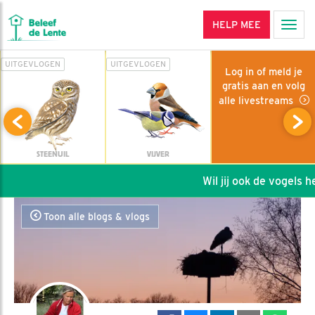
HELP MEE
Men
UITGEVLOGEN
UITGEVLOGEN
Log in of meld je
gratis aan en volg
alle livestreams
STEENUIL
VIJVER
Wil jij ook de vogels hel
Toon alle blogs & vlogs