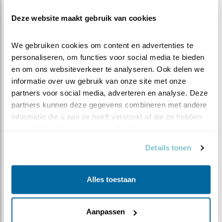
Deze website maakt gebruik van cookies
We gebruiken cookies om content en advertenties te 
personaliseren, om functies voor social media te bieden 
STORK, de Engelse naam voor een echte
en om ons websiteverkeer te analyseren. Ook delen we 
Nederlandse vogel: de ooievaar. STORK is een
informatie over uw gebruik van onze site met onze 
vrijwilligersorganisatie, die zich belangeloos inzet
partners voor social media, adverteren en analyse. Deze 
voor de ooievaars in Nederland. In de jaren zestig
partners kunnen deze gegevens combineren met andere 
waren de ooievaar in Nederland vrijwel
informatie die u aan ze heeft verstrekt of die ze hebben 
uitgestorven, door het gebruik van zware
verzameld op basis van uw gebruik van hun services.
pesticiden zoals DDT. Om de ooievaar te laten
Details tonen
terugkeren, hebben vele vrijwilligers en
Vogelbescherming Nederland zich sinds 1969 flink
ingezet. Het doel was de terugkeer van de ooievaar
Alles toestaan
als broedvogel in Nederland. Dat lukt. Met de
ooievaars lijkt het nu goed te gaan. Het aantal
broedparen neemt weer toe. Bezoek de
website
Aanpassen