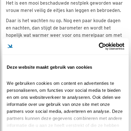
Het is een mooi beschaduwde nestplek geworden waar
vrouw merel veilig de eitjes kan leggen en bebroeden.
Daar is het wachten nu op. Nog een paar koude dagen
en nachten, dan stijgt de barometer en wordt het
hopelijk wat warmer weer voor ons merelpaar om met
de ei-leg te starten. We kijken er reikhalzend naar uit.
Team Merel
En wij - team Merel - zijn er klaar voor en staan in de
Deze website maakt gebruik van cookies
startblokken. Met een nieuw gezicht bij de bloggers:
Samira. En met oude bekenden: clipmaker Joanne en
We gebruiken cookies om content en advertenties te 
bloggers Anke en Lilian. Onze vluchtleider is moderator
personaliseren, om functies voor social media te bieden 
12.
en om ons websiteverkeer te analyseren. Ook delen we 
Ps, een merel wordt in het Engels niet voor niets
informatie over uw gebruik van onze site met onze 
blackbird genoemd.
partners voor social media, adverteren en analyse. Deze 
partners kunnen deze gegevens combineren met andere 
informatie die u aan ze heeft verstrekt of die ze hebben 