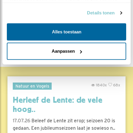
verzameld op basis van uw gebruik van hun services.
MEER OVER
Vind ik leuk
Bewaar deze blog
Details tonen
Merel
Alle Beleef de Lente
blogs
Alles toestaan
DEEL DIT BERICHT
Aanpassen
1840x
68x
Natuur en Vogels
Herleef de Lente: de vele
hoog..
17.07.26
Beleef de Lente zit erop; seizoen 20 is
gedaan. Een jubileumseizoen laat je sowieso n..