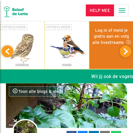
HELP MEE
Men
UITGEVLOGEN
UITGEVLOGEN
Log in of meld je
gratis aan en volg
alle livestreams
STEENUIL
VIJVER
Wil jij ook de vogels 
Toon alle blogs & vlogs