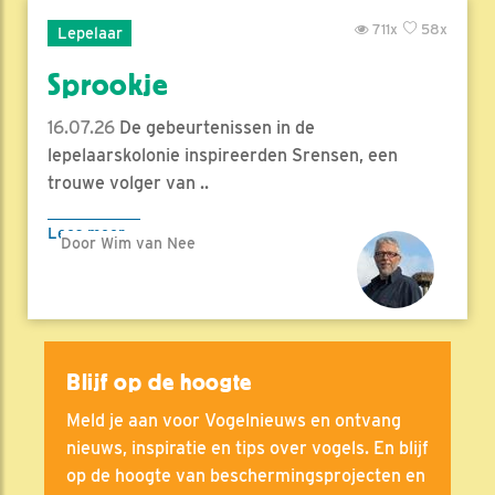
711x
58x
Lepelaar
Sprookje
16.07.26
De gebeurtenissen in de
lepelaarskolonie inspireerden Srensen, een
trouwe volger van ..
Lees meer
Door Wim van Nee
Blijf op de hoogte
Meld je aan voor Vogelnieuws en ontvang
nieuws, inspiratie en tips over vogels. En blijf
op de hoogte van beschermingsprojecten en