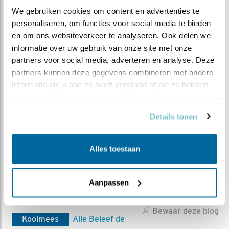
We gebruiken cookies om content en advertenties te 
Het Nederlands Instituut voor Ecologie (NIOO-
personaliseren, om functies voor social media te bieden 
KNAW) doet fundamenteel en strategisch
en om ons websiteverkeer te analyseren. Ook delen we 
ecologisch onderzoek. Met meer dan 300
informatie over uw gebruik van onze site met onze 
onderzoekers en studenten is het NIOO één van de
partners voor social media, adverteren en analyse. Deze 
grootste onderzoeksinstituten van de Koninklijke
partners kunnen deze gegevens combineren met andere 
Nederlandse Akademie van Wetenschappen
informatie die u aan ze heeft verstrekt of die ze hebben 
(KNAW). De NIOO-ers bestuderen organismen,
verzameld op basis van uw gebruik van hun services.
populaties, levensgemeenschappen en
Details tonen
ecosystemen. Samen onderzoeken ze de volle
breedte van planten-, dier- en microbiële ecologie,
zowel op het land als in het water. Bezoek de
Alles toestaan
website van NIOO
Aanpassen
MEER OVER
Vind ik leuk
Bewaar deze blog
Koolmees
Alle Beleef de