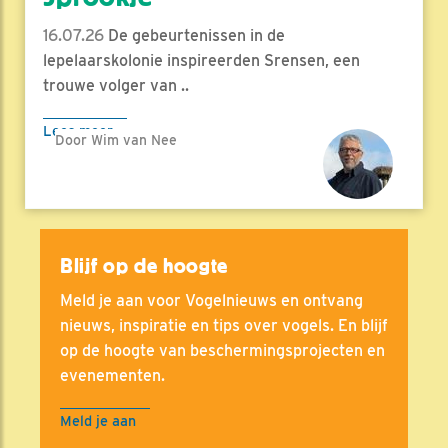
16.07.26
De gebeurtenissen in de
lepelaarskolonie inspireerden Srensen, een
trouwe volger van ..
Lees meer
Door Wim van Nee
Blijf op de hoogte
Meld je aan voor Vogelnieuws en ontvang
nieuws, inspiratie en tips over vogels. En blijf
op de hoogte van beschermingsprojecten en
evenementen.
Meld je aan