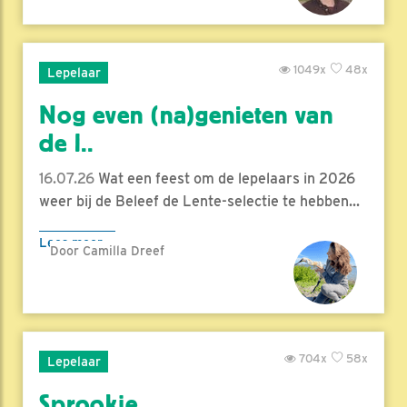
1049x
48x
Lepelaar
Nog even (na)genieten van
de l..
16.07.26
Wat een feest om de lepelaars in 2026
weer bij de Beleef de Lente-selectie te hebben...
Lees meer
Door Camilla Dreef
704x
58x
Lepelaar
Sprookje