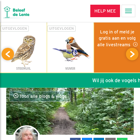
HELP MEE
Men
UITGEVLOGEN
UITGEVLOGEN
Log in of meld je
gratis aan en volg
alle livestreams
STEENUIL
VIJVER
Wil jij ook de vogels he
Toon alle blogs & vlogs