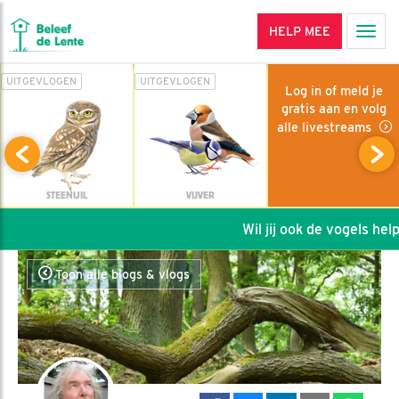
HELP MEE
Men
UITGEVLOGEN
UITGEVLOGEN
Log in of meld je
gratis aan en volg
alle livestreams
STEENUIL
VIJVER
Wil jij ook de vogels helpe
Toon alle blogs & vlogs