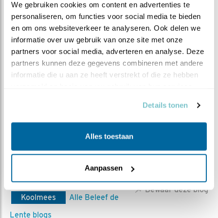
We gebruiken cookies om content en advertenties te 
Het Nederlands Instituut voor Ecologie (NIOO-
personaliseren, om functies voor social media te bieden 
KNAW) doet fundamenteel en strategisch
en om ons websiteverkeer te analyseren. Ook delen we 
ecologisch onderzoek. Met meer dan 300
informatie over uw gebruik van onze site met onze 
onderzoekers en studenten is het NIOO één van de
partners voor social media, adverteren en analyse. Deze 
grootste onderzoeksinstituten van de Koninklijke
partners kunnen deze gegevens combineren met andere 
Nederlandse Akademie van Wetenschappen
informatie die u aan ze heeft verstrekt of die ze hebben 
(KNAW). De NIOO-ers bestuderen organismen,
verzameld op basis van uw gebruik van hun services.
populaties, levensgemeenschappen en
ecosystemen. Samen onderzoeken ze de volle
Details tonen
breedte van planten-, dier- en microbiële ecologie,
zowel op het land als in het water. Bezoek de
Alles toestaan
website van NIOO
Aanpassen
MEER OVER
Vind ik leuk
Bewaar deze blog
Koolmees
Alle Beleef de
Lente blogs