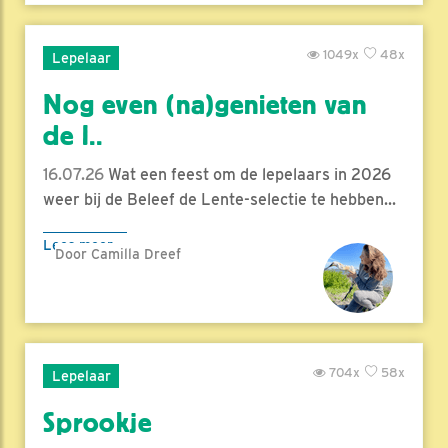
1049x
48x
Lepelaar
Nog even (na)genieten van
de l..
16.07.26
Wat een feest om de lepelaars in 2026
weer bij de Beleef de Lente-selectie te hebben...
Lees meer
Door Camilla Dreef
704x
58x
Lepelaar
Sprookje