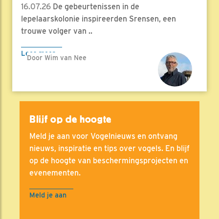
16.07.26
De gebeurtenissen in de
lepelaarskolonie inspireerden Srensen, een
trouwe volger van ..
Lees meer
Door Wim van Nee
Blijf op de hoogte
Meld je aan voor Vogelnieuws en ontvang
nieuws, inspiratie en tips over vogels. En blijf
op de hoogte van beschermingsprojecten en
evenementen.
Meld je aan