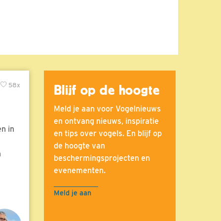
58x
Blijf op de hoogte
Meld je aan voor Vogelnieuws
en ontvang nieuws, inspiratie
n in
en tips over vogels. En blijf op
de hoogte van
n
beschermingsprojecten en
evenementen.
Meld je aan