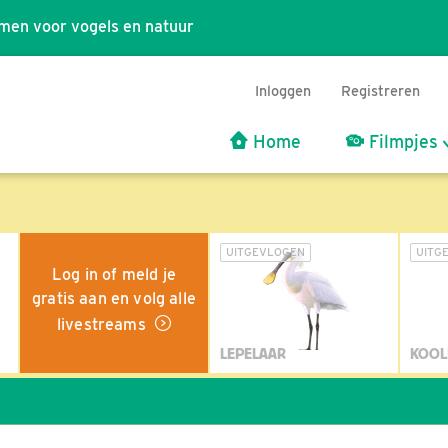
men voor vogels en natuur
Inloggen
Registreren
Home
Filmpjes
UITGEVLOGEN
UITG
Log in of meld je
gratis aan en volg alle
livestreams
LEPELAAR
KOOL