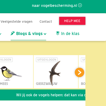
naar vogelbescherming.nl
HELP MEE
Veelgestelde vragen
Contact
Blogs & vlogs
In de klas
EVLOGEN
UITGEVLOGEN
UITGEVLOGEN
MEES
GIERZWALUW
BOSUIL
Wil jij ook de vogels helpen: dat kan via de link!
*
Sei