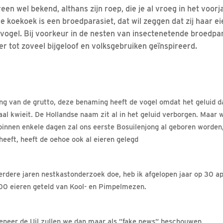
reen wel bekend, althans zijn roep, die je al vroeg in het voor
 koekoek is een broedparasiet, dat wil zeggen dat zij haar ei
ogel. Bij voorkeur in de nesten van insectenetende broedpa
 tot zoveel bijgeloof en volksgebruiken geïnspireerd.
ing van de grutto, deze benaming heeft de vogel omdat het geluid da
al kwieit. De Hollandse naam zit al in het geluid verborgen. Maar w
binnen enkele dagen zal ons eerste Bosuilenjong al geboren worden,
 heeft, heeft de oehoe ook al eieren gelegd
erdere jaren nestkastonderzoek doe, heb ik afgelopen jaar op 30 apr
00 eieren geteld van Kool- en Pimpelmezen.
neer de Uil zullen we dan maar als ”fake
news
” beschouwen.