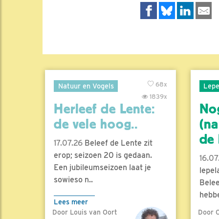
68x
Natuur en Vogels
Lepe
1839x
Herleef de Lente:
No
de vele hoog..
(na
de l
17.07.26
Beleef de Lente zit
erop; seizoen 20 is gedaan.
16.07
Een jubileumseizoen laat je
lepel
sowieso n..
Belee
hebbe
Lees meer
Door Louis van Oort
Door C
Lees 