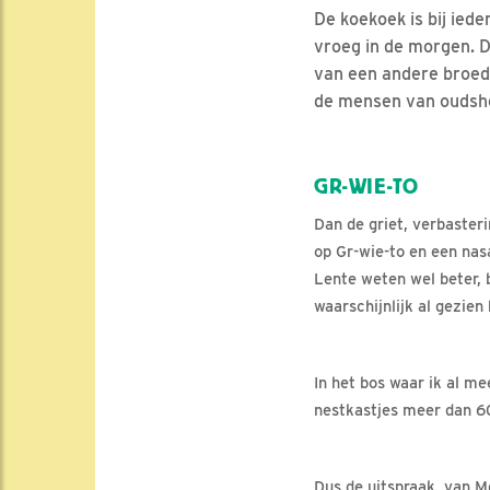
De koekoek is bij iede
vroeg in de morgen. De
van een andere broedv
de mensen van oudsher
GR-WIE-TO
Dan de griet, verbaster
op Gr-wie-to en een nasa
Lente weten wel beter, 
waarschijnlijk al gezien
In het bos waar ik al me
nestkastjes meer dan 6
Dus de uitspraak van Me