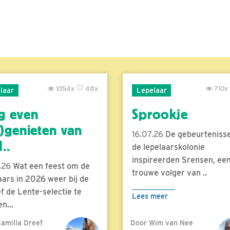
1054x
48x
710x
laar
Lepelaar
g even
Sprookje
)genieten van
16.07.26
De gebeurtenisse
..
de lepelaarskolonie
inspireerden Srensen, ee
.26
Wat een feest om de
trouwe volger van ..
aars in 2026 weer bij de
f de Lente-selectie te
Lees meer
n...
amilla Dreef
Door Wim van Nee
meer