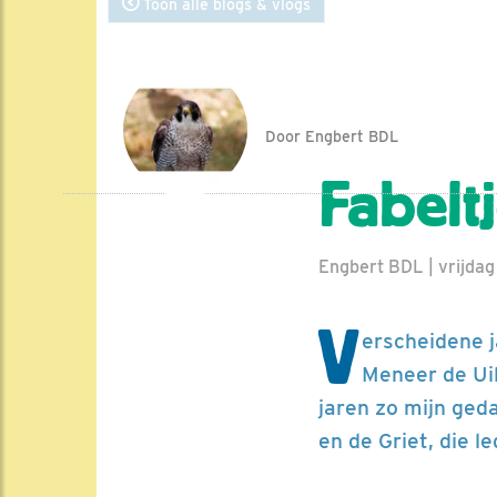
Toon alle blogs & vlogs
Door Engbert BDL
Fabelt
Engbert BDL | vrijdag
V
erscheidene j
Meneer de Uil
jaren zo mijn ged
en de Griet, die 