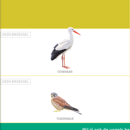
GEEN BROEDSEL
OOIEVAAR
GEEN BROEDSEL
TORENVALK
Wil jij ook de vogels help