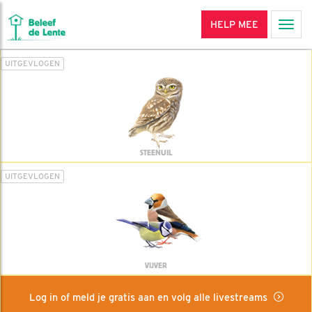
HELP MEE
Men
UITGEVLOGEN
STEENUIL
UITGEVLOGEN
VIJVER
Log in of meld je gratis aan en volg alle livestreams