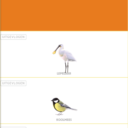
UITGEVLOGEN
LEPELAAR
UITGEVLOGEN
KOOLMEES