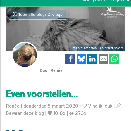
Toon alle blogs & vlogs
M heeft net een muis gebracht voor V
Door Renée
Even voorstellen...
Renée | donderdag 5 maart 2020 |
Vind ik leuk
|
Bewaar deze blog
|
1018x |
273x