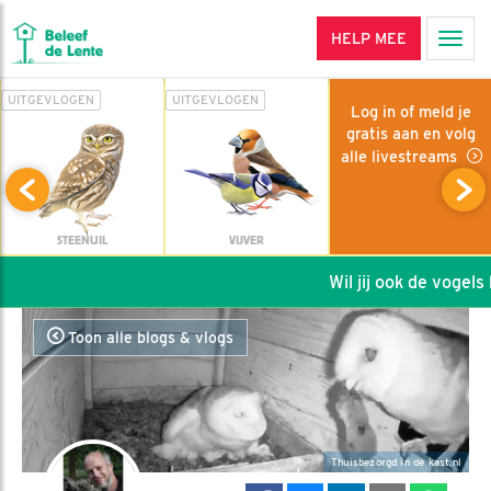
HELP MEE
Men
UITGEVLOGEN
UITGEVLOGEN
Log in of meld je
gratis aan en volg
alle livestreams
STEENUIL
VIJVER
Wil jij ook de vogels he
Toon alle blogs & vlogs
Thuisbezorgd in de kast.nl