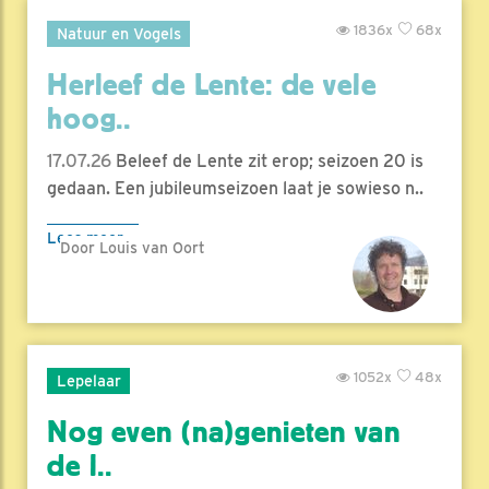
1836x
68x
Natuur en Vogels
Herleef de Lente: de vele
hoog..
17.07.26
Beleef de Lente zit erop; seizoen 20 is
gedaan. Een jubileumseizoen laat je sowieso n..
Lees meer
Door Louis van Oort
1052x
48x
Lepelaar
Nog even (na)genieten van
de l..