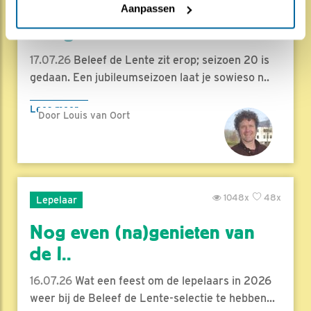
Herleef de Lente: de vele
Aanpassen
hoog..
17.07.26
Beleef de Lente zit erop; seizoen 20 is
gedaan. Een jubileumseizoen laat je sowieso n..
Lees meer
Door Louis van Oort
1048x
48x
Lepelaar
Nog even (na)genieten van
de l..
16.07.26
Wat een feest om de lepelaars in 2026
weer bij de Beleef de Lente-selectie te hebben...