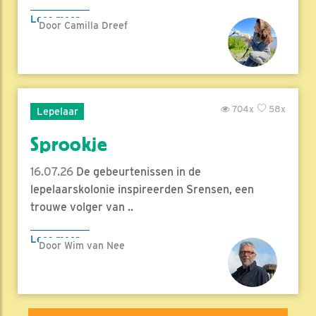
Lees meer
Door Camilla Dreef
704x
58x
Lepelaar
Sprookje
16.07.26
De gebeurtenissen in de
lepelaarskolonie inspireerden Srensen, een
trouwe volger van ..
Lees meer
Door Wim van Nee