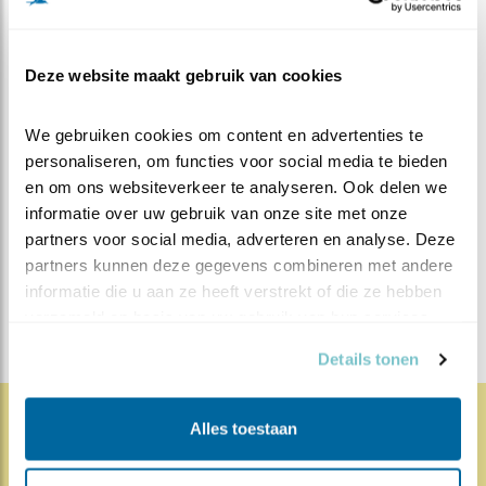
Deze website maakt gebruik van cookies
We gebruiken cookies om content en advertenties te 
MEER OVER
Vind ik leuk
personaliseren, om functies voor social media te bieden 
Bewaar deze blog
en om ons websiteverkeer te analyseren. Ook delen we 
Steenuil
Alle Beleef de
informatie over uw gebruik van onze site met onze 
partners voor social media, adverteren en analyse. Deze 
Lente blogs
partners kunnen deze gegevens combineren met andere 
DEEL DIT BERICHT
informatie die u aan ze heeft verstrekt of die ze hebben 
verzameld op basis van uw gebruik van hun services.
Details tonen
Alles toestaan
1829x
67x
Natuur en Vogels