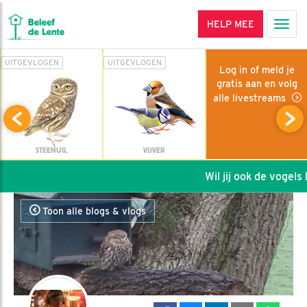
HELP MEE
Men
UITGEVLOGEN
UITGEVLOGEN
Log in of meld je
gratis aan en volg
alle livestreams
STEENUIL
VIJVER
Wil jij ook de vogels h
Toon alle blogs & vlogs