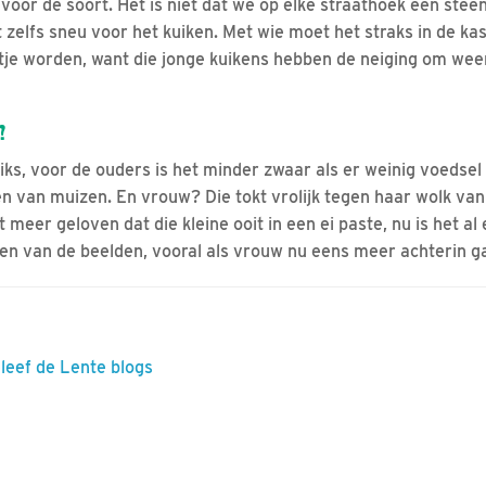
voor de soort. Het is niet dat we op elke straathoek een stee
 zelfs sneu voor het kuiken. Met wie moet het straks in de ka
eltje worden, want die jonge kuikens hebben de neiging om wee
?
ks, voor de ouders is het minder zwaar als er weinig voedsel 
n van muizen. En vrouw? Die tokt vrolijk tegen haar wolk van
t meer geloven dat die kleine ooit in een ei paste, nu is het al
n van de beelden, vooral als vrouw nu eens meer achterin ga
eleef de Lente blogs