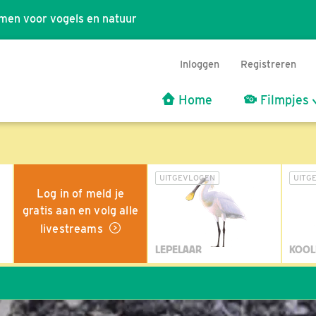
men voor vogels en natuur
Inloggen
Registreren
Home
Filmpjes
UITGEVLOGEN
UITG
Log in of meld je
gratis aan en volg alle
livestreams
LEPELAAR
KOOL