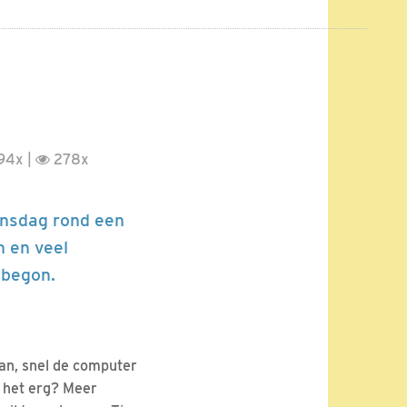
94x |
278x
insdag rond een
n en veel
 begon.
aan, snel de computer
s het erg? Meer