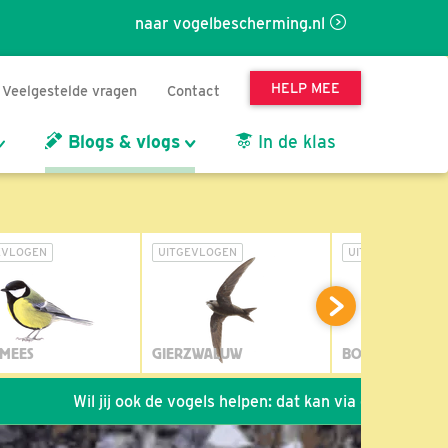
naar vogelbescherming.nl
HELP MEE
Veelgestelde vragen
Contact
Blogs & vlogs
In de klas
EVLOGEN
UITGEVLOGEN
UITGEVLOGEN
MEES
GIERZWALUW
BOSUIL
Wil jij ook de vogels helpen: dat kan via de link!
*
Sei