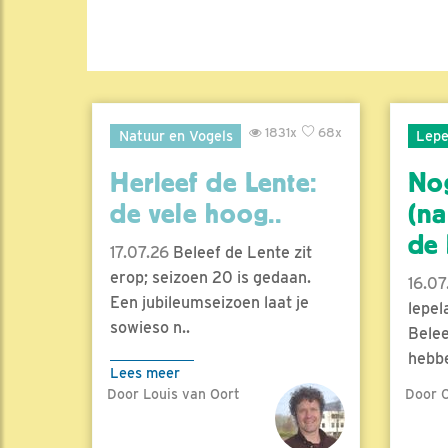
1831x
68x
Natuur en Vogels
Lepe
Herleef de Lente:
No
de vele hoog..
(na
de l
17.07.26
Beleef de Lente zit
erop; seizoen 20 is gedaan.
16.07
Een jubileumseizoen laat je
lepel
sowieso n..
Belee
hebbe
Lees meer
Door Louis van Oort
Door C
Lees 