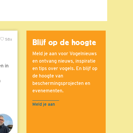
58x
Blijf op de hoogte
Meld je aan voor Vogelnieuws
en ontvang nieuws, inspiratie
n in
en tips over vogels. En blijf op
de hoogte van
n
beschermingsprojecten en
evenementen.
Meld je aan