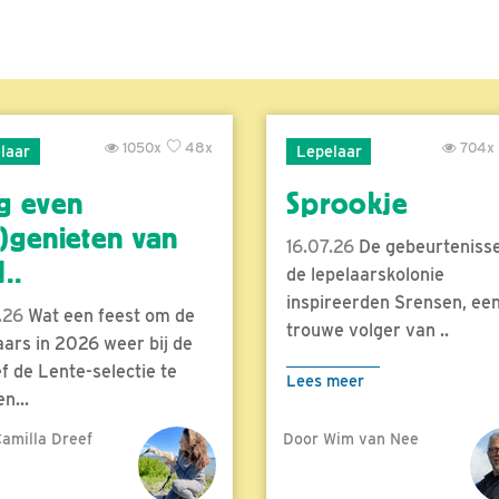
1050x
48x
704x
laar
Lepelaar
g even
Sprookje
)genieten van
16.07.26
De gebeurtenisse
..
de lepelaarskolonie
inspireerden Srensen, ee
.26
Wat een feest om de
trouwe volger van ..
aars in 2026 weer bij de
f de Lente-selectie te
Lees meer
n...
amilla Dreef
Door Wim van Nee
meer