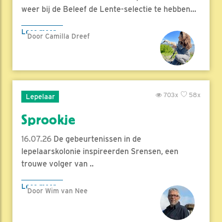
weer bij de Beleef de Lente-selectie te hebben...
Lees meer
Door Camilla Dreef
703x
58x
Lepelaar
Sprookje
16.07.26
De gebeurtenissen in de
lepelaarskolonie inspireerden Srensen, een
trouwe volger van ..
Lees meer
Door Wim van Nee