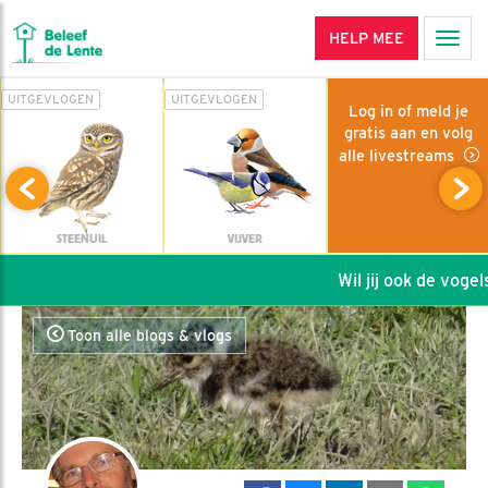
HELP MEE
Men
UITGEVLOGEN
UITGEVLOGEN
Log in of meld je
gratis aan en volg
alle livestreams
STEENUIL
VIJVER
Wil jij ook de vogels
Toon alle blogs & vlogs