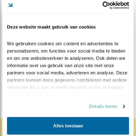
op veel plekken in Nederland is dat vanwege
doorgeschoten intensivering van het boerenbedrijf
geen vanzelfsprekendheid meer. Natuurliefhebbers
Deze website maakt gebruik van cookies
kunnen niet wachten op een verandering van
overheidsbeleid om de trend te keren.
We gebruiken cookies om content en advertenties te 
personaliseren, om functies voor social media te bieden 
MEER OVER
Vind ik leuk
en om ons websiteverkeer te analyseren. Ook delen we 
Bewaar deze blog
informatie over uw gebruik van onze site met onze 
Boerenlandvogels
Alle
partners voor social media, adverteren en analyse. Deze 
Beleef de Lente blogs
partners kunnen deze gegevens combineren met andere 
informatie die u aan ze heeft verstrekt of die ze hebben 
DEEL DIT BERICHT
verzameld op basis van uw gebruik van hun services.
Details tonen
Alles toestaan