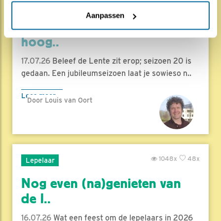
1828x
67x
Natuur en Vogels
Aanpassen
Herleef de Lente: de vele
hoog..
17.07.26
Beleef de Lente zit erop; seizoen 20 is
gedaan. Een jubileumseizoen laat je sowieso n..
Lees meer
Door Louis van Oort
1048x
48x
Lepelaar
Nog even (na)genieten van
de l..
16.07.26
Wat een feest om de lepelaars in 2026