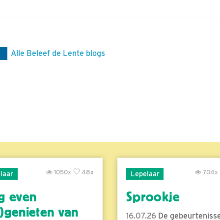
Alle Beleef de Lente blogs
1050x
48x
704x
laar
Lepelaar
g even
Sprookje
)genieten van
16.07.26
De gebeurtenisse