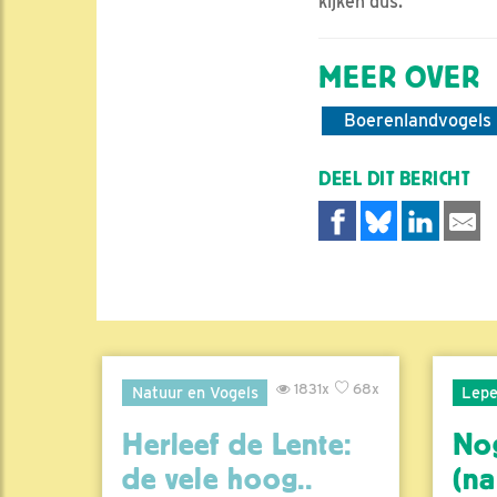
kijken dus.
MEER OVER
Boerenlandvogels
DEEL DIT BERICHT
1831x
68x
Natuur en Vogels
Lepe
Herleef de Lente:
No
de vele hoog..
(na