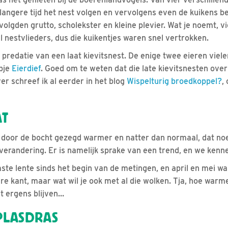
langere tijd het nest volgen en vervolgens even de kuikens 
volgden grutto, scholekster en kleine plevier. Wat je noemt, v
 nestvlieders, dus die kuikentjes waren snel vertrokken.
predatie van een laat kievitsnest. De enige twee eieren viele
mpje
Eierdief
. Goed om te weten dat die late kievitsnesten ov
er schreef ik al eerder in het blog
Wispelturig broedkoppel?
,
AT
t door de bocht gezegd warmer en natter dan normaal, dat n
erandering. Er is namelijk sprake van een trend, en we kenn
ste lente sinds het begin van de metingen, en april en mei w
e kant, maar wat wil je ook met al die wolken. Tja, hoe warm
t ergens blijven…
PLASDRAS