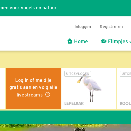
men voor vogels en natuur
Inloggen
Registreren
Home
Filmpjes
UITGEVLOGEN
UITG
Log in of meld je
gratis aan en volg alle
livestreams
LEPELAAR
KOOL