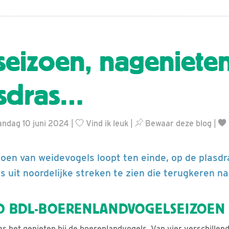
seizoen, nageniete
asdras…
andag 10 juni 2024 |
Vind ik leuk
|
Bewaar deze blog
|
oen van weidevogels loopt ten einde, op de plasdra
s uit noordelijke streken te zien die terugkeren na
D BDL-BOERENLANDVOGELSEIZOEN
s het genieten bij de boerenlandvogels. Van vier verschillen