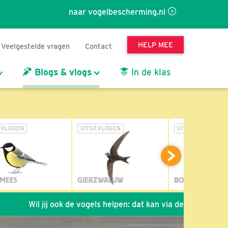
naar vogelbescherming.nl
HELP MEE
Veelgestelde vragen
Contact
Blogs & vlogs
In de klas
EVLOGEN
UITGEVLOGEN
UITGEVLOGEN
MEES
GIERZWALUW
BOSUIL
Wil jij ook de vogels helpen: dat kan via de link!
*
Seizoe