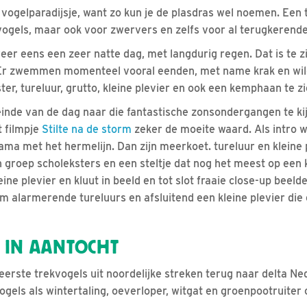
vogelparadijsje, want zo kun je de plasdras wel noemen. Een ta
 vogels, maar ook voor zwervers en zelfs voor al terugkerende
eer eens een zeer natte dag, met langdurig regen. Dat is te z
 Er zwemmen momenteel vooral eenden, met name krak en wil
ster, tureluur, grutto, kleine plevier en ook een kemphaan te zi
einde van de dag naar die fantastische zonsondergangen te ki
t filmpje
Stilte na de storm
zeker de moeite waard. Als intro 
ama met het hermelijn. Dan zijn meerkoet. tureluur en kleine p
n groep scholeksters en een steltje dat nog het meest op een 
ine plevier en kluut in beeld en tot slot fraaie close-up beel
m alarmerende tureluurs en afsluitend een kleine plevier die
 IN AANTOCHT
 eerste trekvogels uit noordelijke streken terug naar delta N
gels als wintertaling, oeverloper, witgat en groenpootruiter o