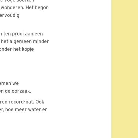
bewonderen. Het begon
iervoudig
n ten prooi aan een
er het algemeen minder
 onder het kopje
oemen we
en de oorzaak.
aren record-nat. Ook
er, hoe meer water er