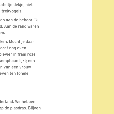
feltje dekje, niet
 trekvogels.
ien aan de behoorlijk
d. Aan de rand waren
en.
jken. Mocht je daar
wordt nog even
levier in fraai roze
kemphaan lijkt; een
den van een vrouw
 even ten tonele
ederland. We hebben
p de plasdras. Blijven