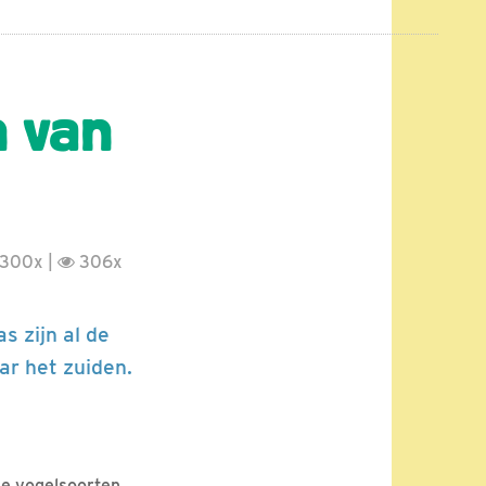
n van
300x |
306x
s zijn al de
ar het zuiden.
de vogelsoorten