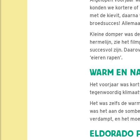
konden we kortere of 
met de kievit, daarna 
broedsucces! Allemaal
Kleine domper was de 
hermelijn, zie het fil
succesvol zijn. Daarov
‘eieren rapen’.
WARM EN N
Het voorjaar was kor
tegenwoordig klimaatv
Het was zelfs de warm
was het aan de somber
verdampt, en het moe
ELDORADO 