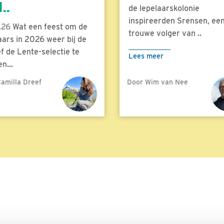
..
de lepelaarskolonie
inspireerden Srensen, ee
.26
Wat een feest om de
trouwe volger van ..
aars in 2026 weer bij de
f de Lente-selectie te
Lees meer
n...
amilla Dreef
Door Wim van Nee
meer