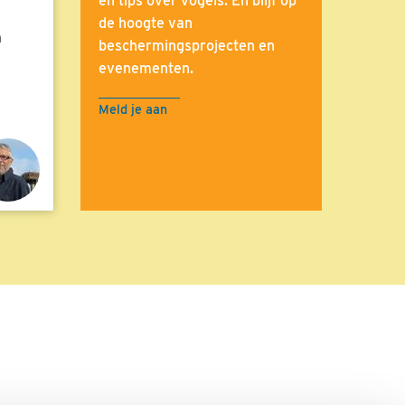
en tips over vogels. En blijf op
de hoogte van
n
beschermingsprojecten en
evenementen.
Meld je aan