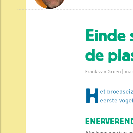
Einde 
de pl
Frank van Groen | ma
H
et broedseiz
eerste vogel
ENERVEREN
Afgelopen voorjaar wa