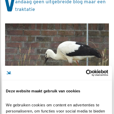
V
andaag geen uitgebreide blog maar een
traktatie
Deze website maakt gebruik van cookies
We gebruiken cookies om content en advertenties te 
Foto Leo: Kuiken 5E436 loopt parmantig langs de
kademuur te foerageren.
personaliseren, om functies voor social media te bieden 