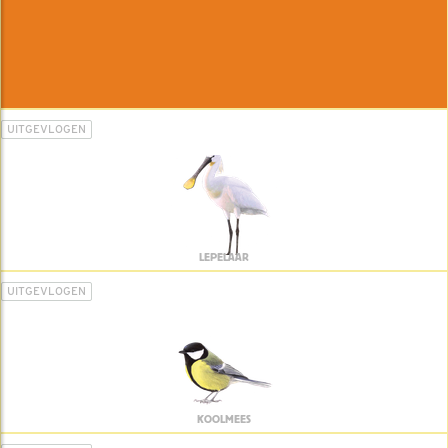
UITGEVLOGEN
LEPELAAR
UITGEVLOGEN
KOOLMEES