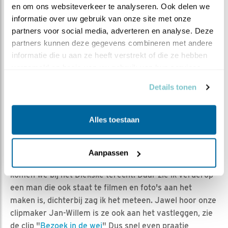
en om ons websiteverkeer te analyseren. Ook delen we 
informatie over uw gebruik van onze site met onze 
Maandag 8 juli
partners voor social media, adverteren en analyse. Deze 
In Gennep had ik een afspraak en ik dacht weet je wat,
partners kunnen deze gegevens combineren met andere 
ik neem mijn camera mee en ga daarna een poosje op
informatie die u aan ze heeft verstrekt of die ze hebben 
de loer liggen bij het Niersdal. Kijken of ik dat jong grut
verzameld op basis van uw gebruik van hun services.
van de ooievaars kan vastleggen voor alle BdL fans. Zo
gezegd zo gedaan, het ging ook over de poel en dus heb
Details tonen
ik de date meegenomen naar het Diekske met uitzicht
op het Niersdal.
Alles toestaan
Jan-Willem
Aanpassen
Onderweg al het een en ander besproken en uitgelegd,
komen we bij het Diekske terecht. Daar zie ik verderop
een man die ook staat te filmen en foto's aan het
maken is, dichterbij zag ik het meteen. Jawel hoor onze
clipmaker Jan-Willem is ze ook aan het vastleggen, zie
de clip "
Bezoek in de wei
" Dus snel even praatje