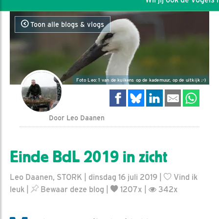
Toon alle blogs & vlogs
Foto Leo: 1 van de kuikens op de kademuur, op de uitkijk ;-)
Door Leo Daanen
Einde BdL 2019 in zicht
Leo Daanen, STORK | dinsdag 16 juli 2019 |
Vind ik
leuk
|
Bewaar deze blog
|
1207x |
342x