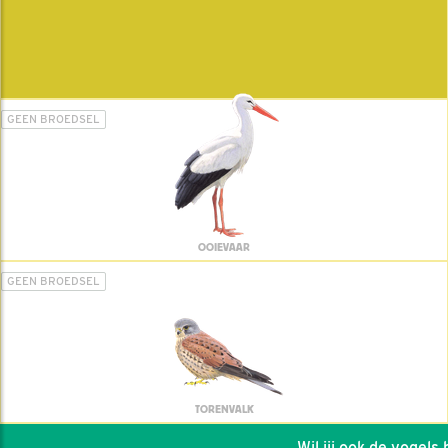
GEEN BROEDSEL
OOIEVAAR
GEEN BROEDSEL
TORENVALK
Wil jij ook de vogels he