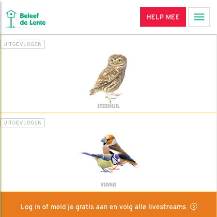
HELP MEE
Men
UITGEVLOGEN
STEENUIL
UITGEVLOGEN
VIJVER
Log in of meld je gratis aan en volg alle livestreams