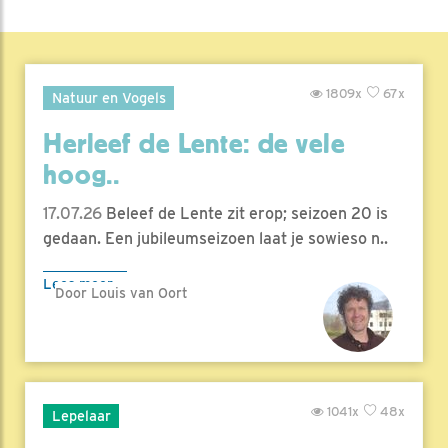
1809x
67x
Natuur en Vogels
Herleef de Lente: de vele
hoog..
17.07.26
Beleef de Lente zit erop; seizoen 20 is
gedaan. Een jubileumseizoen laat je sowieso n..
Lees meer
Door Louis van Oort
1041x
48x
Lepelaar